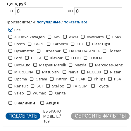
Цена, руб
ОТ
ДО
Производители
:
популярные
/
показать все
Все
AUDI/Volkswagen
AVS
AWM
Aywiparts
BMW
Bosch
CA-RE
Carberry
CLD
Clear Light
1
2
3
>
>>
Dynamatrix
Eurorepar
FIAT/ALFA/LANCIA
Flosser
Ford
HELLA
Klaxcar
LEDO
LUMEN
LynxAuto
Magneti Marelli
Mazda
Mercedes-Benz
MIKROUNA
Mitsubishi
Narva
NEOLUX
Nissan
Optima
Osram
Patron
PEAK
Philips
PSA
Renault
SCT
Stellox
TATSUMI
Toyota
Отображать по:
Valeo
Wumax
Xenite
В наличии
Акция
Страницы:
ВЫБРАНО
МОДЕЛЕЙ:
169