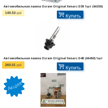
Автомобильная лампа Osram Original Xenarc D3R 1шт (66350)
149.53
руб
Купить
Автомобильная лампа Osram Original Xenarc D4R (66450) 1шт
260.01
руб
Купить