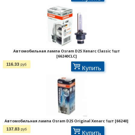
Автомобильная лампа Osram D2S Xenarc Classic 1шт
[66240CLC]
116.33
руб
Купить
1
2
3
>
>>
Автомобильная лампа Osram D2S Original Xenarc 1шт [66240]
137.83
руб
Купить