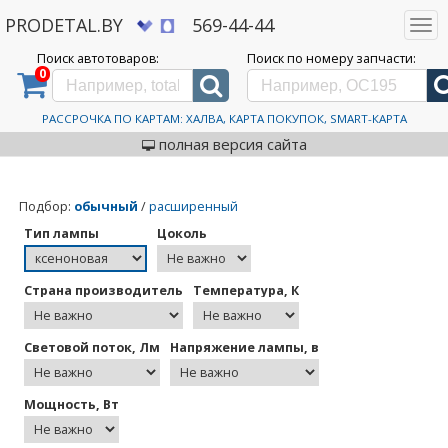
PRODETAL.BY
569-44-44
Togg
navi
Поиск автотоваров:
Поиск по номеру запчасти:
0
Дискаунтер автозапчастей PRODETAL.BY
>
Ксеноновые лампы для авто
Ксеноновые лампы для
авто
РАССРОЧКА ПО КАРТАМ: ХАЛВА, КАРТА ПОКУПОК, SMART-КАРТА
полная версия сайта
Подбор
:
обычный
/
расширенный
Тип лампы
Цоколь
Страна производитель
Температура, К
Световой поток, Лм
Напряжение лампы, в
Мощность, Вт