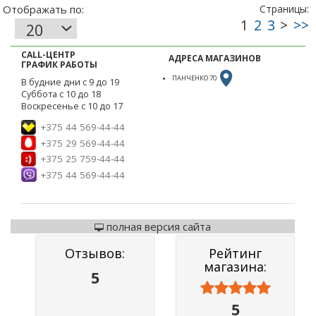
CALL-ЦЕНТР
АДРЕСА МАГАЗИНОВ
ГРАФИК РАБОТЫ
ПАНЧЕНКО 70
В будние дни с 9 до 19
Суббота с 10 до 18
Воскресенье с 10 до 17
+375 44 569-44-44
+375 29 569-44-44
+375 25 759-44-44
+375 44 569-44-44
полная версия сайта
Отзывов:
Рейтинг
магазина:
5



5