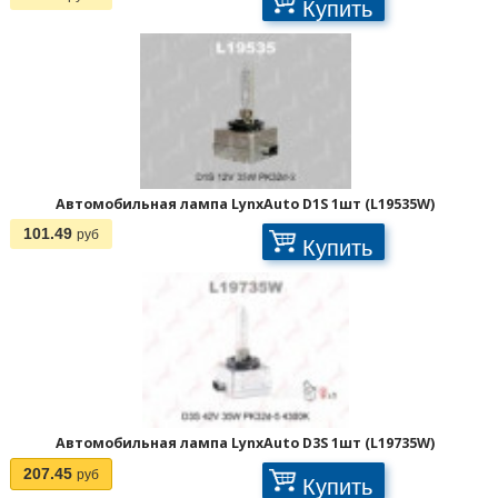
Купить
Отображать по:
Автомобильная лампа LynxAuto D1S 1шт (L19535W)
101.49
руб
Купить
Автомобильная лампа LynxAuto D3S 1шт (L19735W)
Страницы:
207.45
руб
Купить