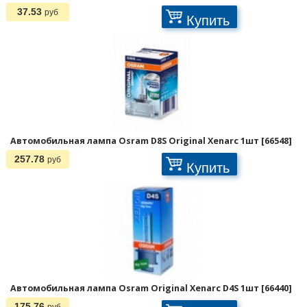
37.53
руб
Купить
Автомобильная лампа Osram D8S Original Xenarc 1шт [66548]
257.78
руб
Купить
Автомобильная лампа Osram Original Xenarc D4S 1шт [66440]
175.76
руб