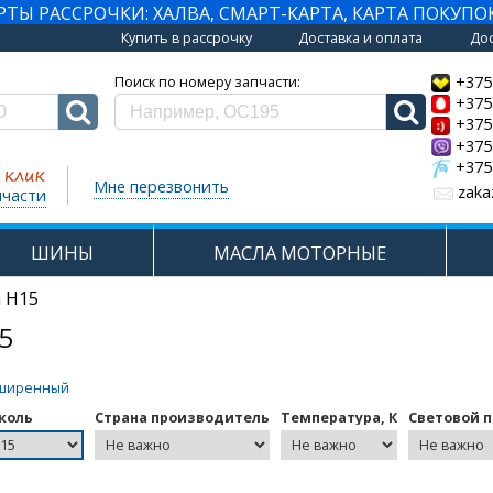
Ы РАССРОЧКИ: ХАЛВА, СМАРТ-КАРТА, КАРТА ПОКУПО
Купить в рассрочку
Доставка и оплата
Дос
+375
Поиск по номеру запчасти:
+375
+375
+375
+375
Мне перезвонить
zaka
пчасти
ШИНЫ
МАСЛА МОТОРНЫЕ
 H15
5
ширенный
коль
Страна производитель
Температура, К
Световой п