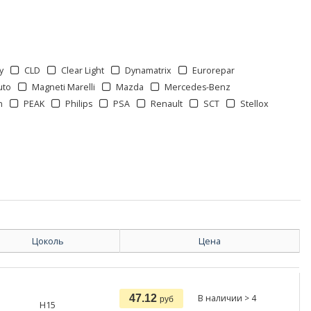
y
CLD
Clear Light
Dynamatrix
Eurorepar
uto
Magneti Marelli
Mazda
Mercedes-Benz
n
PEAK
Philips
PSA
Renault
SCT
Stellox
Цоколь
Цена
47.12
В наличии > 4
руб
H15