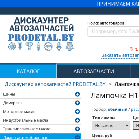
ПРИНИМАЕМ КАРТ
Поиск автотоваров:
Заказать автоза
КАТАЛОГ
АВТОЗАПЧАСТИ
Дискаунтер автозапчастей PRODETAL.BY
>
Лампочка
Лампочка H1
Шины
Домкраты
Подбор
:
обычный
/
рас
Моторное масло
Тип лампы
Цо
Индустриальные масла
Трансмиссионное масло
Цена, руб
Лампы автомобильные