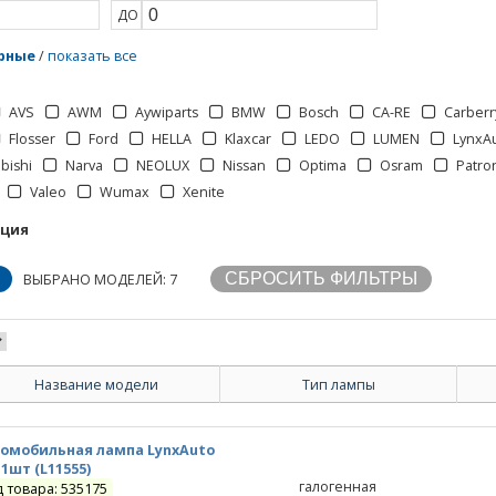
ДО
рные
/
показать все
AVS
AWM
Aywiparts
BMW
Bosch
CA-RE
Carberr
Flosser
Ford
HELLA
Klaxcar
LEDO
LUMEN
LynxA
bishi
Narva
NEOLUX
Nissan
Optima
Osram
Patro
Valeo
Wumax
Xenite
кция
ВЫБРАНО МОДЕЛЕЙ: 7
Название модели
Тип лампы
омобильная лампа LynxAuto
 1шт (L11555)
галогенная
д товара: 535175