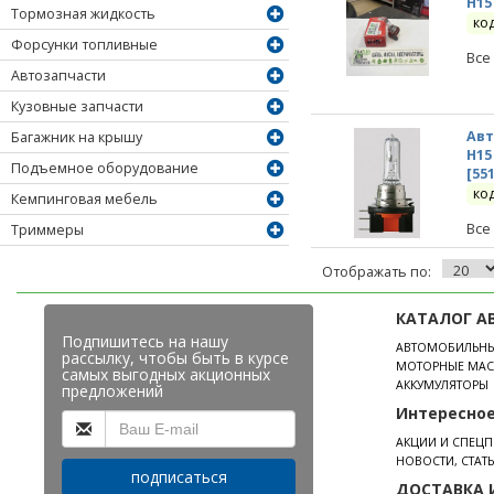
H15
Тормозная жидкость
ко
Форсунки топливные
Все
Автозапчасти
Кузовные запчасти
Авт
Багажник на крышу
H15
Подъемное оборудование
[55
ко
Кемпинговая мебель
Все
Триммеры
Отображать по:
КАТАЛОГ А
Подпишитесь на нашу
АВТОМОБИЛЬН
рассылку, чтобы быть в курсе
МОТОРНЫЕ МАС
самых выгодных акционных
АККУМУЛЯТОРЫ
предложений
Интересно
АКЦИИ И СПЕЦ
НОВОСТИ, СТАТ
подписаться
ДОСТАВКА 