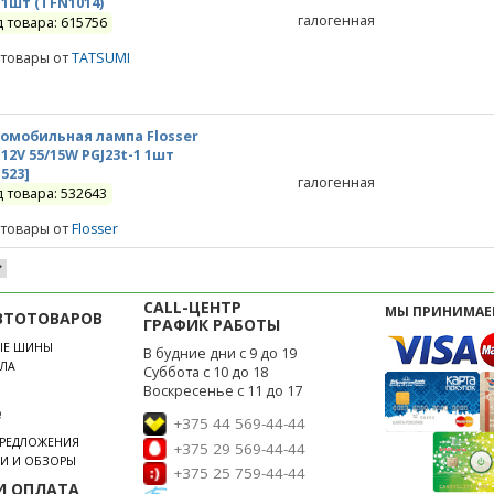
 1шт (TFN1014)
галогенная
д товара: 615756
 товары от
TATSUMI
омобильная лампа Flosser
 12V 55/15W PGJ23t-1 1шт
1523]
галогенная
д товара: 532643
 товары от
Flosser
CALL-ЦЕНТР
МЫ ПРИНИМАЕ
ВТОТОВАРОВ
ГРАФИК РАБОТЫ
ЫЕ ШИНЫ
В будние дни с 9 до 19
ЛА
Суббота с 10 до 18
Воскресенье с 11 до 17
е
+375 44 569-44-44
ПРЕДЛОЖЕНИЯ
+375 29 569-44-44
ЬИ И ОБЗОРЫ
+375 25 759-44-44
И ОПЛАТА