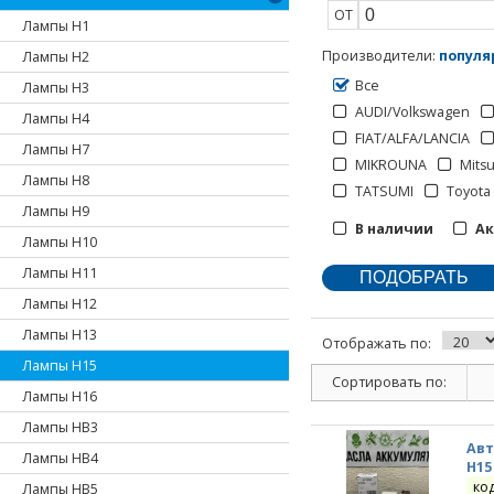
ОТ
Лампы H1
Производители
:
популя
Лампы H2
Все
Лампы H3
AUDI/Volkswagen
Лампы H4
FIAT/ALFA/LANCIA
Лампы H7
MIKROUNA
Mitsu
Лампы H8
TATSUMI
Toyota
Лампы H9
В наличии
А
Лампы H10
Лампы H11
Лампы H12
Лампы H13
Отображать по:
Лампы H15
Сортировать по:
Лампы H16
Лампы HB3
Авт
Лампы HB4
H15
ко
Лампы HB5