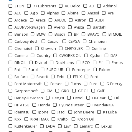
3TON
77 Lubricants
AC Delco
AD
Addinol
AEG
Agip
Alphas
Alpine
Amsoil
Aral
Ardeca
Areca
AREOL
Astron
AUDI
AUDI/Volkswagen
Aveno
Avista
Bardahl
Benzoil
BMW
Bosch
BP
BRAVO
BTMOIL
Carbosyntech
Castrol
CEPSA
Champion
Chempioil
Chevron
CHRYSLER
Comline
Comma
Country
CWORKS OIL
Cyclon
DAF
DINOIL
Divinol
Duckhams
ECO
Elf
Eneos
Eni
Eurol
EUROLUB
Eurorepar
Falcon
Fanfaro
Favorit
Febi
FELIX
Ford
Ford Motorcraft
Fosser
Fuchs
Furo
G-Energy
Gazpromneft
GM
GRO
GT Oil
Gulf
Harley-Davidson
Hengst
Hexol
Hi-Gear
Hill
HITATSU
Honda
Hyundai Xteer
Hyundai/KIA
Idemitsu
Ipone
Jasol
John Deere
K1 Lube
Kixx
KRAFTMAX
Kraftol
Kroon Oil
1
2
3
>
>>
Kuttenkeuler
LADA
Lavr
Lemarc
Lexus