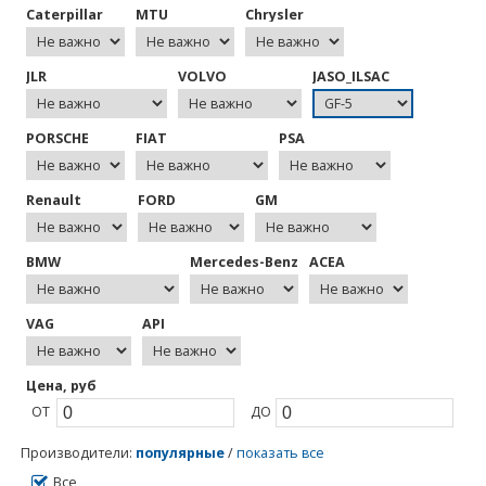
Caterpillar
MTU
Chrysler
JLR
VOLVO
JASO_ILSAC
PORSCHE
FIAT
PSA
Renault
FORD
GM
BMW
Mercedes-Benz
ACEA
VAG
API
Цена, руб
ОТ
ДО
Производители
:
популярные
/
показать все
Все