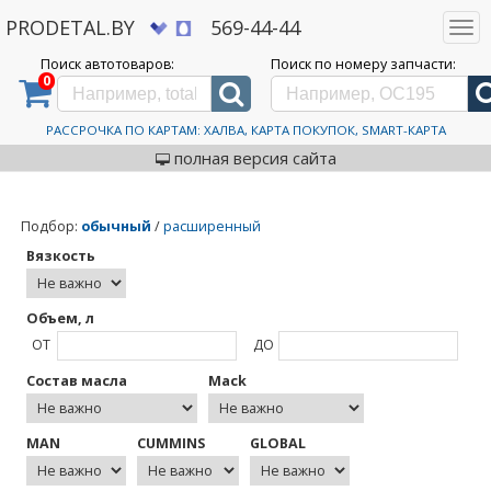
PRODETAL.BY
569-44-44
Togg
navi
Поиск автотоваров:
Поиск по номеру запчасти:
0
Дискаунтер автозапчастей PRODETAL.BY
>
Моторные масла ilsac GF 5
Моторные масла ilsac GF 5
РАССРОЧКА ПО КАРТАМ: ХАЛВА, КАРТА ПОКУПОК, SMART-КАРТА
полная версия сайта
Подбор
:
обычный
/
расширенный
Вязкость
Объем, л
ОТ
ДО
Состав масла
Mack
MAN
CUMMINS
GLOBAL