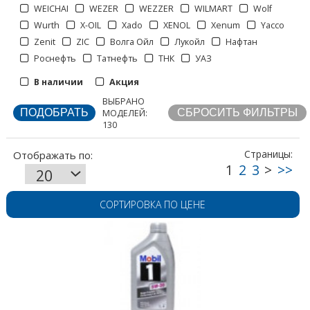
WEICHAI
WEZER
WEZZER
WILMART
Wolf
Wurth
X-OIL
Xado
XENOL
Xenum
Yacco
Страницы:
Zenit
ZIC
Волга Ойл
Лукойл
Нафтан
Роснефть
Татнефть
ТНК
УАЗ
В наличии
Акция
ВЫБРАНО
МОДЕЛЕЙ:
130
СОРТИРОВКА ПО ЦЕНЕ