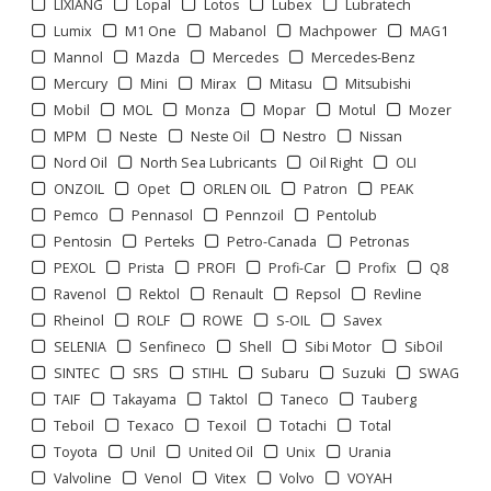
LIXIANG
Lopal
Lotos
Lubex
Lubratech
Lumix
M1 One
Mabanol
Machpower
MAG1
Mannol
Mazda
Mercedes
Mercedes-Benz
Mercury
Mini
Mirax
Mitasu
Mitsubishi
Mobil
MOL
Monza
Mopar
Motul
Mozer
MPM
Neste
Neste Oil
Nestro
Nissan
Nord Oil
North Sea Lubricants
Oil Right
OLI
ONZOIL
Opet
ORLEN OIL
Patron
PEAK
Pemco
Pennasol
Pennzoil
Pentolub
Pentosin
Perteks
Petro-Canada
Petronas
PEXOL
Prista
PROFI
Profi-Car
Profix
Q8
Ravenol
Rektol
Renault
Repsol
Revline
Rheinol
ROLF
ROWE
S-OIL
Savex
SELENIA
Senfineco
Shell
Sibi Motor
SibOil
Отображать по:
SINTEC
SRS
STIHL
Subaru
Suzuki
SWAG
TAIF
Takayama
Taktol
Taneco
Tauberg
Teboil
Texaco
Texoil
Totachi
Total
Toyota
Unil
United Oil
Unix
Urania
Valvoline
Venol
Vitex
Volvo
VOYAH