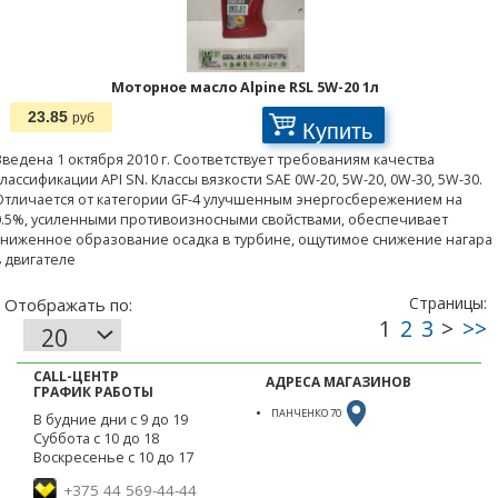
Моторное масло Alpine RSL 5W-20 1л
23.85
руб
Купить
Введена 1 октября 2010 г. Соответствует требованиям качества
классификации API SN. Классы вязкости SAE 0W-20, 5W-20, 0W-30, 5W-30.
Отличается от категории GF-4 улучшенным энергосбережением на
0.5%, усиленными противоизносными свойствами, обеспечивает
сниженное образование осадка в турбине, ощутимое снижение нагара
в двигателе
CALL-ЦЕНТР
АДРЕСА МАГАЗИНОВ
ГРАФИК РАБОТЫ
ПАНЧЕНКО 70
В будние дни с 9 до 19
Суббота с 10 до 18
Воскресенье с 10 до 17
+375 44 569-44-44