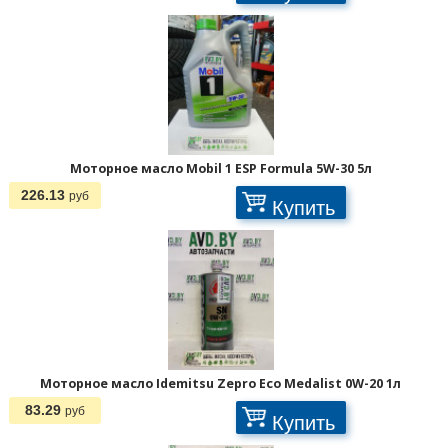
Моторное масло Mobil 1 ESP Formula 5W-30 5л
226.13
руб
Купить
1
2
3
>
>>
Моторное масло Idemitsu Zepro Eco Medalist 0W-20 1л
83.29
руб
Купить