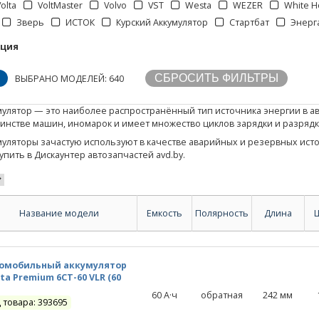
Volta
VoltMaster
Volvo
VST
Westa
WEZER
White H
Зверь
ИСТОК
Курский Аккумулятор
Стартбат
Энерг
кция
ВЫБРАНО МОДЕЛЕЙ: 640
улятор — это наиболее распространённый тип источника энергии в авт
инстве машин, иномарок и имеет множество циклов зарядки и разрядк
муляторы зачастую используют в качестве аварийных и резервных ист
пить в Дискаунтер автозапчастей avd.by.
Название модели
Емкость
Полярность
Длина
омобильный аккумулятор
ta Premium 6СТ-60 VLR (60
60
А·ч
обратная
242
мм
 товара: 393695