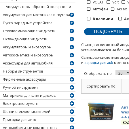
VOLAT
Volt
Аккумуляторы обратной полярности
Автофан
АкТех
Аккумулятор для мотоцикла и скутера
В наличии
А
Пуско-зарядные устройства
Стеклоомывающие жидкости
Охлаждающие жидкости
Свинцово-кислотный аккум
Аккумуляторы и аксессуары
устанавливается на больш
Автокосметика и аксессуары
Свинцово-кислотные акку
и
зарядки для акб
можно ку
Аксессуары для автомобиля
Наборы инструментов
Отображать по:
Фирменные аксессуары
Сортировать по:
Ручной инструмент
Материалы для шин и дисков
Электроинструмент
Авт
Щетки стеклоочистителей
Wes
А·ч)
Присадки для авто
код
Автомобильные компрессоры