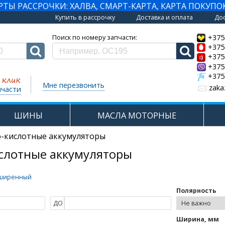
Ы РАССРОЧКИ: ХАЛВА, СМАРТ-КАРТА, КАРТА ПОКУПО
Купить в рассрочку
Доставка и оплата
Дос
+375
Поиск по номеру запчасти:
+375
+375
+375
+375
Мне перезвонить
zaka
пчасти
ШИНЫ
МАСЛА МОТОРНЫЕ
-кислотные аккумуляторы
слотные аккумуляторы
ширенный
Полярность
ДО
Ширина, мм