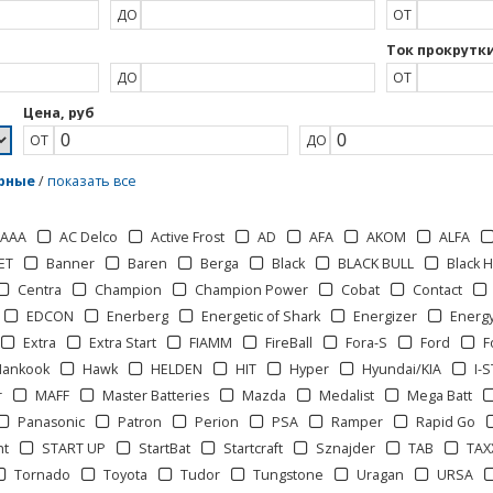
ДО
ОТ
Ток прокрутки
ДО
ОТ
Цена, руб
ОТ
ДО
рные
/
показать все
AAA
AC Delco
Active Frost
AD
AFA
AKOM
ALFA
ET
Banner
Baren
Berga
Black
BLACK BULL
Black 
Centra
Champion
Champion Power
Cobat
Contact
EDCON
Enerberg
Energetic of Shark
Energizer
Energ
Extra
Extra Start
FIAMM
FireBall
Fora-S
Ford
F
Hankook
Hawk
HELDEN
HIT
Hyper
Hyundai/KIA
I-
r
MAFF
Master Batteries
Mazda
Medalist
Mega Batt
Panasonic
Patron
Perion
PSA
Ramper
Rapid Go
ht
START UP
StartBat
Startcraft
Sznajder
TAB
TA
Tornado
Toyota
Tudor
Tungstone
Uragan
URSA