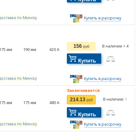
доставка по Минску
Купить в рассрочку
156
В наличии > 4
руб
175
мм
190
мм
420
А
Купить
доставка по Минску
Купить в рассрочку
Заканчивается
В наличии:
1
214.13
руб
175
мм
175
мм
480
А
Купить
доставка по Минску
Купить в рассрочку