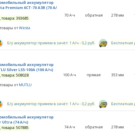
омобильный аккумулятор
ta Premium 6СТ-70 АЗR (70 А/
70
А·ч
обратная
278
мм
 товара: 393685
 товары от
Westa
Б/у аккумулятор примем в зачёт: 1 А/ч - 0,2 руб.
Бесплатная 
омобильный аккумулятор
U Silver LS5-100A (100 А/ч)
100
А·ч
прямая
353
мм
 товара: 508028
 товары от
MUTLU
Б/у аккумулятор примем в зачёт: 1 А/ч - 0,2 руб.
Бесплатная 
омобильный аккумулятор
 Ultra (74 А/ч)
74
А·ч
обратная
278
мм
 товара: 507885