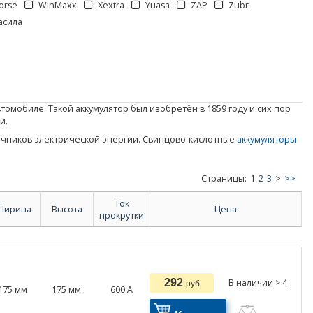
orse
WinMaxx
Xextra
Yuasa
ZAP
Zubr
асила
омобиле. Такой аккумулятор был изобретён в 1859 году и сих пор
и.
очников электрической энергии. Свинцово-кислотные
аккумуляторы
Страницы:
1
2
3
>
>>
Ток
Ширина
Высота
Цена
прокрутки
292
В наличии > 4
руб
175
мм
175
мм
600
А