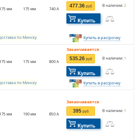
В наличии:
2
477.36
руб
175
мм
175
мм
740
А
Купить
доставка по Минску
Купить в рассрочку
Заканчивается
В наличии:
1
535.26
руб
175
мм
175
мм
800
А
Купить
доставка по Минску
Купить в рассрочку
Заканчивается
В наличии:
1
395
руб
175
мм
190
мм
850
А
Купить