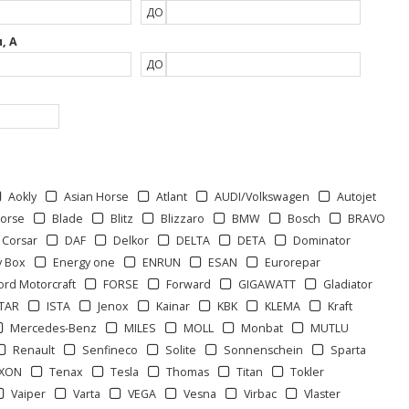
ДО
, А
ДО
Aokly
Asian Horse
Atlant
AUDI/Volkswagen
Autojet
Horse
Blade
Blitz
Blizzaro
BMW
Bosch
BRAVO
Corsar
DAF
Delkor
DELTA
DETA
Dominator
y Box
Energy one
ENRUN
ESAN
Eurorepar
ord Motorcraft
FORSE
Forward
GIGAWATT
Gladiator
STAR
ISTA
Jenox
Kainar
KBK
KLEMA
Kraft
Mercedes-Benz
MILES
MOLL
Monbat
MUTLU
Renault
Senfineco
Solite
Sonnenschein
Sparta
XXON
Tenax
Tesla
Thomas
Titan
Tokler
Vaiper
Varta
VEGA
Vesna
Virbac
Vlaster