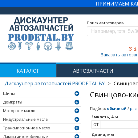
ПРИНИМАЕМ КАРТ
Поиск автотоваров:
Заказать автоза
КАТАЛОГ
АВТОЗАПЧАСТИ
Дискаунтер автозапчастей PRODETAL.BY
>
Свинцово
Свинцово-ки
Шины
Домкраты
Подбор
:
обычный
/
рас
Моторное масло
Емкость, А·ч
Индустриальные масла
ОТ
Трансмиссионное масло
Длина, мм
Лампы автомобильные