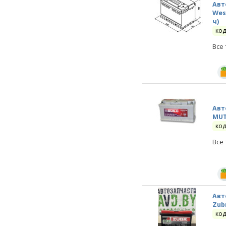
Авт
Wes
ч)
код
Все
Авт
MUTL
код
Все
Авт
Zubr
код