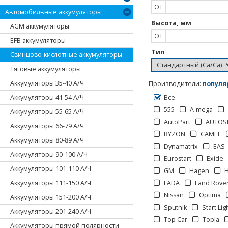
ОТ
Автомобильные аккумуляторы
Высота, мм
AGM аккумуляторы
ОТ
EFB аккумуляторы
Тип
Свинцово-кислотные аккумуляторы
Тяговые аккумуляторы
Аккумуляторы 35-40 А/Ч
Производители
:
популя
Аккумуляторы 41-54 А/Ч
Все
555
A-mega
Аккумуляторы 55-65 А/Ч
AutoPart
AUTOS
Аккумуляторы 66-79 А/Ч
BYZON
CAMEL
Аккумуляторы 80-89 А/Ч
Dynamatrix
EAS
Аккумуляторы 90-100 А/Ч
Eurostart
Exide
Аккумуляторы 101-110 А/Ч
GM
Hagen
Аккумуляторы 111-150 А/Ч
LADA
Land Rove
Nissan
Optima
Аккумуляторы 151-200 А/Ч
Sputnik
Start Lig
Аккумуляторы 201-240 А/Ч
Top Car
Topla
Аккумуляторы прямой полярности