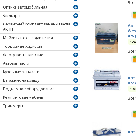
Все
Оптика автомобильная
Фильтры
Сервисный комплект замены масла
Авт
АКПП
Wes
А/ч
Мойки высокого давления
код
Тормозная жидкость
Все
Форсунки топливные
Автозапчасти
Кузовные запчасти
Авт
Багажник на крышу
Bosc
код
Подъемное оборудование
Кемпинговая мебель
Все
Триммеры
Авт