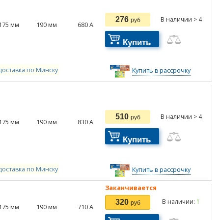
276
В наличии > 4
руб
175
мм
190
мм
680
А
Купить
доставка по Минску
Купить в рассрочку
510
В наличии > 4
руб
175
мм
190
мм
830
А
Купить
доставка по Минску
Купить в рассрочку
Заканчивается
В наличии:
1
320
руб
175
мм
190
мм
710
А