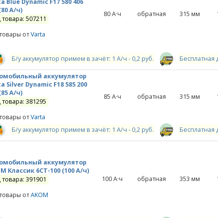
a Blue Dynamic F17 580 406
(80 А/ч)
80
А·ч
обратная
315
мм
 товара: 507211
 товары от
Varta
Б/у аккумулятор примем в зачёт: 1 А/ч - 0,2 руб.
Бесплатная 
омобильный аккумулятор
a Silver Dynamic F18 585 200
(85 А/ч)
85
А·ч
обратная
315
мм
 товара: 381295
 товары от
Varta
Б/у аккумулятор примем в зачёт: 1 А/ч - 0,2 руб.
Бесплатная 
омобильный аккумулятор
M Классик 6СТ-100 (100 А/ч)
100
А·ч
обратная
353
мм
 товара: 391901
 товары от
AKOM