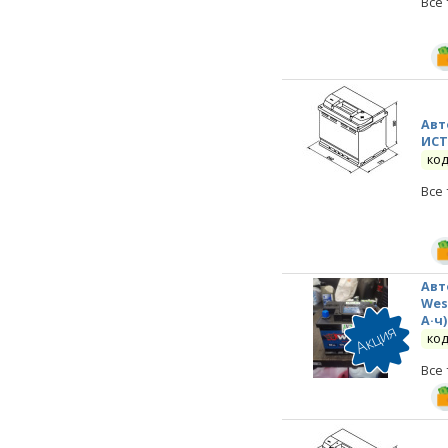
Все
Авт
ИСТ
код
Все
Авт
Wes
А·ч)
код
Все