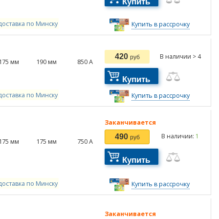
Купить
доставка по Минску
Купить в рассрочку
420
В наличии > 4
руб
175
мм
190
мм
850
А
Купить
доставка по Минску
Купить в рассрочку
Заканчивается
В наличии:
1
490
руб
175
мм
175
мм
750
А
Купить
доставка по Минску
Купить в рассрочку
Заканчивается