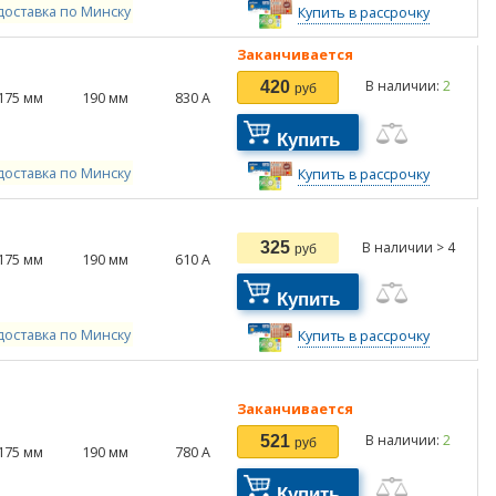
доставка по Минску
Купить в рассрочку
Заканчивается
В наличии:
2
420
руб
175
мм
190
мм
830
А
Купить
доставка по Минску
Купить в рассрочку
325
В наличии > 4
руб
175
мм
190
мм
610
А
Купить
доставка по Минску
Купить в рассрочку
Заканчивается
В наличии:
2
521
руб
175
мм
190
мм
780
А
Купить