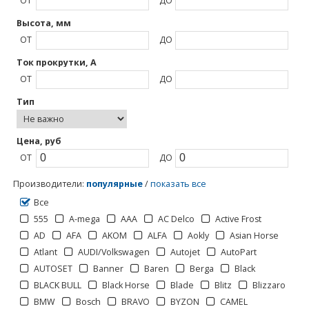
ОТ
ДО
Высота, мм
ОТ
ДО
Ток прокрутки, А
ОТ
ДО
Тип
Цена, руб
ОТ
ДО
Производители
:
популярные
/
показать все
Все
555
A-mega
AAA
AC Delco
Active Frost
AD
AFA
AKOM
ALFA
Aokly
Asian Horse
Atlant
AUDI/Volkswagen
Autojet
AutoPart
AUTOSET
Banner
Baren
Berga
Black
BLACK BULL
Black Horse
Blade
Blitz
Blizzaro
BMW
Bosch
BRAVO
BYZON
CAMEL