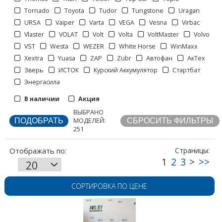
Tornado
Toyota
Tudor
Tungstone
Uragan
Отображать по:
URSA
Vaiper
Varta
VEGA
Vesna
Virbac
Vlaster
VOLAT
Volt
Volta
VoltMaster
Volvo
VST
Westa
WEZER
White Horse
WinMaxx
Xextra
Yuasa
ZAP
Zubr
Автофан
АкТех
Зверь
ИСТОК
Курский Аккумулятор
Стартбат
Страницы:
Энергасила
В наличии
Акция
ВЫБРАНО
МОДЕЛЕЙ:
251
СОРТИРОВКА ПО ЦЕНЕ