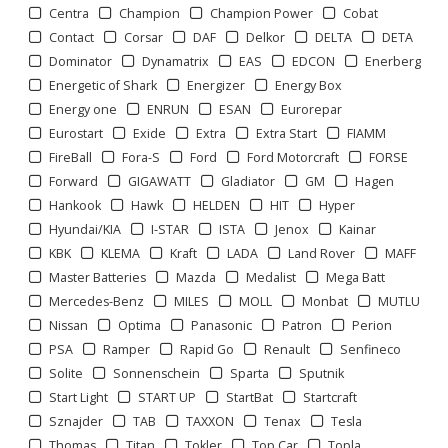
Centra
Champion
Champion Power
Cobat
Contact
Corsar
DAF
Delkor
DELTA
DETA
Dominator
Dynamatrix
EAS
EDCON
Enerberg
Energetic of Shark
Energizer
Energy Box
Energy one
ENRUN
ESAN
Eurorepar
Eurostart
Exide
Extra
Extra Start
FIAMM
FireBall
Fora-S
Ford
Ford Motorcraft
FORSE
Forward
GIGAWATT
Gladiator
GM
Hagen
1
2
3
>
>>
Hankook
Hawk
HELDEN
HIT
Hyper
Hyundai/KIA
I-STAR
ISTA
Jenox
Kainar
KBK
KLEMA
Kraft
LADA
Land Rover
MAFF
Master Batteries
Mazda
Medalist
Mega Batt
Mercedes-Benz
MILES
MOLL
Monbat
MUTLU
Nissan
Optima
Panasonic
Patron
Perion
PSA
Ramper
Rapid Go
Renault
Senfineco
Solite
Sonnenschein
Sparta
Sputnik
Start Light
START UP
StartBat
Startcraft
Sznajder
TAB
TAXXON
Tenax
Tesla
Thomas
Titan
Tokler
Top Car
Topla