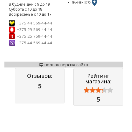
ПАНЧЕНКО 70
В будние дни с 9 до 19
Суббота с 10 до 18
Воскресенье с 10 до 17
+375 44 569-44-44
+375 29 569-44-44
+375 25 759-44-44
+375 44 569-44-44
полная версия сайта
Отзывов:
Рейтинг
магазина:
5



5