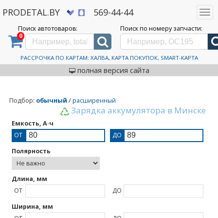
PRODETAL.BY
569-44-44
Togg
navi
Поиск автотоваров:
Поиск по номеру запчасти:
0
Дискаунтер автозапчастей PRODETAL.BY
>
Аккумуляторы 80-89 А/Ч
Аккумуляторы 80-89 А/Ч
РАССРОЧКА ПО КАРТАМ: ХАЛВА, КАРТА ПОКУПОК, SMART-КАРТА
полная версия сайта
Подбор
:
обычный
/
расширенный
Зарядка аккумулятора в Минске
Емкость, А·ч
ОТ
ДО
Полярность
Длина, мм
ОТ
ДО
Ширина, мм