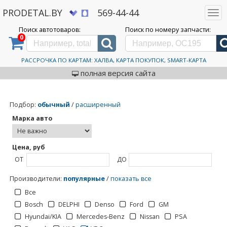
PRODETAL.BY
569-44-44
Togg
navi
Поиск автотоваров:
Поиск по номеру запчасти:
0
Дискаунтер автозапчастей PRODETAL.BY
>
Каталог автотоваров
>
VDO
VDO
РАССРОЧКА ПО КАРТАМ: ХАЛВА, КАРТА ПОКУПОК, SMART-КАРТА
полная версия сайта
Подбор
:
обычный
/
расширенный
Марка авто
Цена, руб
ОТ
ДО
Производители
:
популярные
/
показать все
Все
Bosch
DELPHI
Denso
Ford
GM
Hyundai/KIA
Mercedes-Benz
Nissan
PSA