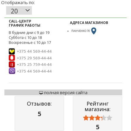
CALL-ЦЕНТР
АДРЕСА МАГАЗИНОВ
ГРАФИК РАБОТЫ
ПАНЧЕНКО 70
В будние дни с 9 до 19
Суббота с 10 до 18
Воскресенье с 10 до 17
+375 44 569-44-44
+375 29 569-44-44
+375 25 759-44-44
+375 44 569-44-44
полная версия сайта
Отзывов:
Рейтинг
магазина:
5



5