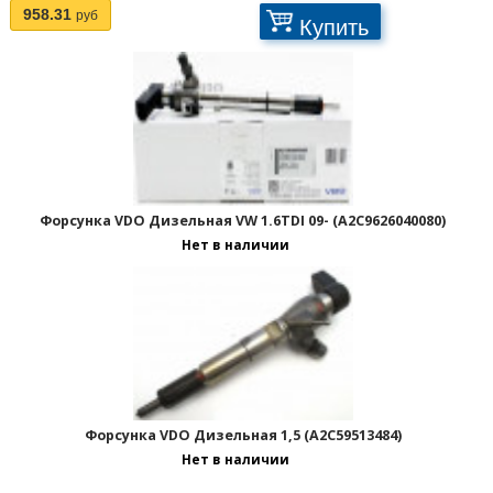
Отображать по:
958.31
руб
Купить
Форсунка VDO Дизельная VW 1.6TDI 09- (A2C9626040080)
Нет в наличии
Форсунка VDO Дизельная 1,5 (A2C59513484)
Нет в наличии