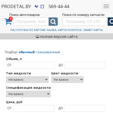
PRODETAL.BY
569-44-44
Togg
navi
Поиск автотоваров:
Поиск по номеру запчасти:
0
Дискаунтер автозапчастей PRODETAL.BY
>
Каталог автотоваров
>
Bardahl
Bardahl
РАССРОЧКА ПО КАРТАМ: ХАЛВА, КАРТА ПОКУПОК, SMART-КАРТА
полная версия сайта
Подбор
:
обычный
/
расширенный
Объем, л
ОТ
ДО
Тип жидкости
Цвет жидкости
Спецификация жидкости
Цена, руб
ОТ
ДО