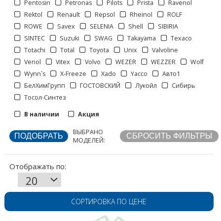
Pentosin
Petronas
Pilots
Prista
Ravenol
Rektol
Renault
Repsol
Rheinol
ROLF
ROWE
Savex
SELENIA
Shell
SIBIRIA
SINTEC
Suzuki
SWAG
Takayama
Texaco
Totachi
Total
Toyota
Unix
Valvoline
Venol
Vitex
Volvo
WEZER
WEZZER
Wolf
Отображать по:
Wynn`s
X-Freeze
Xado
Yacco
Авто1
БелХимГрупп
ГОСТОВСКИЙ
Лукойл
Сибирь
Тосол-Синтез
В наличии
Акция
ВЫБРАНО
МОДЕЛЕЙ:
СОРТИРОВКА ПО ЦЕНЕ