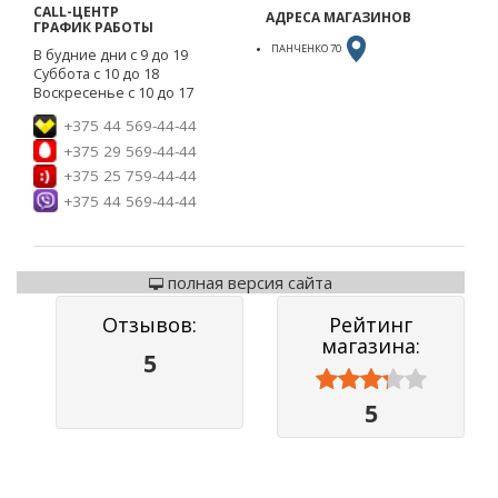
CALL-ЦЕНТР
АДРЕСА МАГАЗИНОВ
ГРАФИК РАБОТЫ
ПАНЧЕНКО 70
В будние дни с 9 до 19
Суббота с 10 до 18
Воскресенье с 10 до 17
+375 44 569-44-44
+375 29 569-44-44
+375 25 759-44-44
+375 44 569-44-44
полная версия сайта
Отзывов:
Рейтинг
магазина:
5



5