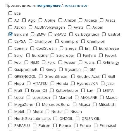
Производители
:
популярные
/
показать все
Все
AD
Agip
Alpine
Amsoil
Ardeca
Areca
Astron
AUDI/Volkswagen
Avista
Axiom
Bardahl
BMW
BRAVO
Carbosyntech
Castrol
CEPSA
Champion
Chemipro
Chempioil
Comma
CoolStream
Eneos
Eni
Eurofreeze
Eurol
EuroLine
Eurorepar
Fanfaro
Favorit
Febi
FELIX
Ford
Fosser
Fuchs
G-Energy
Gazpromneft
Geely
Glysantin
GM
GREENCOOL
GreenStream
Grodno Azot
Gulf
Hepu
HITATSU
Honda
Hyundai/KIA
Jasol
Kraft
Kroon Oil
Kuttenkeuler
Lavr
LESTA
Lopal
Lubratech
Mannol
MAXLANE
Mazda
MegaZone
Mercedes-Benz
Mitasu
Mitsubishi
Mobil
Motul
Neste
Nissan
North Sea Lubricants
ONZOIL
ORLEN OIL
PARAFLU
Patron
Pemco
Penco
Pennasol