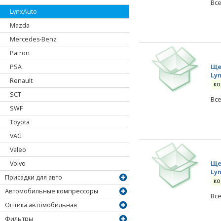
Вс
LynxAuto
Mazda
Mercedes-Benz
Patron
Ще
PSA
Ly
Renault
ко
SCT
Вс
SWF
Toyota
VAG
Valeo
Ще
Volvo
Ly
Присадки для авто
ко
Автомобильные компрессоры
Вс
Оптика автомобильная
Фильтры