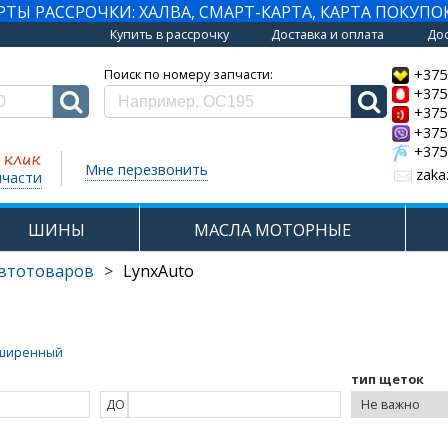
Ы РАССРОЧКИ: ХАЛВА, СМАРТ-КАРТА, КАРТА ПОКУПО
Купить в рассрочку
Доставка и оплата
Дос
+375
Поиск по номеру запчасти:
+375
+375
+375
+375
Мне перезвонить
zaka
пчасти
ШИНЫ
МАСЛА МОТОРНЫЕ
автотоваров
>
LynxAuto
ширенный
тип щеток
ДО