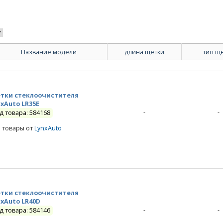
и
Название модели
длина щетки
тип щ
тки стеклоочистителя
nxAuto LR35E
-
-
д товара: 584168
е товары от
LynxAuto
тки стеклоочистителя
nxAuto LR40D
-
-
д товара: 584146