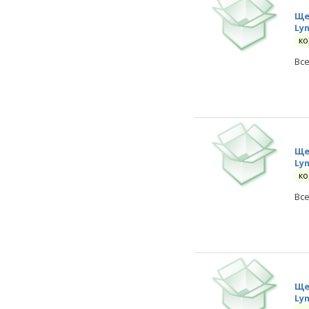
Ще
Ly
ко
Вс
Ще
Ly
ко
Вс
Ще
Ly