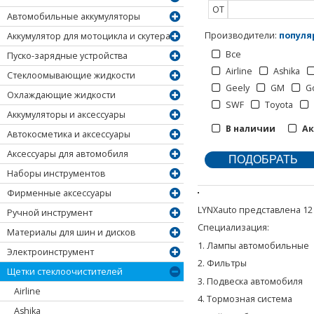
ОТ
Автомобильные аккумуляторы
Производители
:
популя
Аккумулятор для мотоцикла и скутера
Все
Пуско-зарядные устройства
Airline
Ashika
Стеклоомывающие жидкости
Geely
GM
G
Охлаждающие жидкости
SWF
Toyota
Аккумуляторы и аксессуары
В наличии
А
Автокосметика и аксессуары
Аксессуары для автомобиля
Наборы инструментов
Фирменные аксессуары
LYNXauto представлена 12 
Ручной инструмент
Специализация:
Материалы для шин и дисков
1. Лампы автомобильные
Электроинструмент
2. Фильтры
Щетки стеклоочистителей
3. Подвеска автомобиля
Airline
4. Тормозная система
Ashika