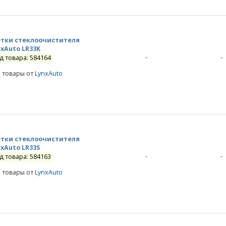
тки стеклоочистителя
nxAuto LR33K
-
-
д товара: 584164
е товары от
LynxAuto
тки стеклоочистителя
nxAuto LR33S
-
-
д товара: 584163
е товары от
LynxAuto