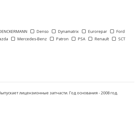
DENCKERMANN
Denso
Dynamatrix
Eurorepar
Ford
azda
Mercedes-Benz
Patron
PSA
Renault
SCT
Выпускает лицензионные запчасти. Год основания - 2008 год.