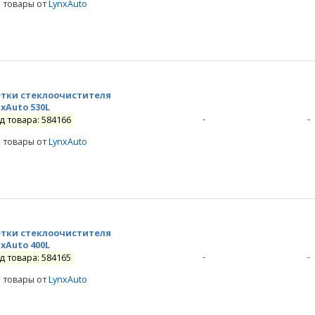
е товары от
LynxAuto
тки стеклоочистителя
nxAuto 530L
-
-
д товара: 584166
е товары от
LynxAuto
тки стеклоочистителя
nxAuto 400L
-
-
д товара: 584165
е товары от
LynxAuto