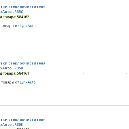
тки стеклоочистителя
nxAuto LR35C
-
-
д товара: 584162
е товары от
LynxAuto
тки стеклоочистителя
nxAuto LR35D
-
-
д товара: 584161
е товары от
LynxAuto
тки стеклоочистителя
nxAuto LR30E