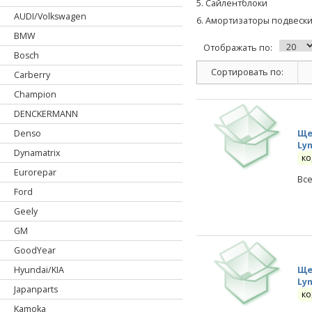
5. Cайлентблоки
AUDI/Volkswagen
6. Амортизаторы подвеск
BMW
Отображать по:
Bosch
Сортировать по:
Carberry
Champion
DENCKERMANN
Ще
Denso
Ly
Dynamatrix
ко
Eurorepar
Вс
Ford
Geely
GM
GoodYear
Ще
Hyundai/KIA
Ly
Japanparts
ко
Kamoka