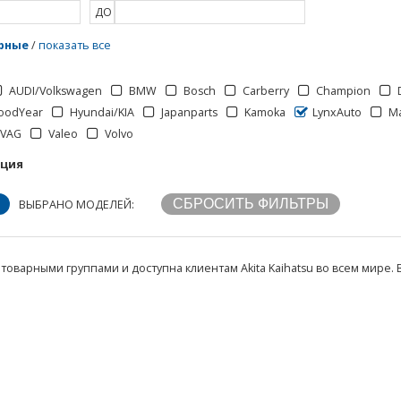
ДО
рные
/
показать все
AUDI/Volkswagen
BMW
Bosch
Carberry
Champion
oodYear
Hyundai/KIA
Japanparts
Kamoka
LynxAuto
M
VAG
Valeo
Volvo
кция
ВЫБРАНО МОДЕЛЕЙ:
товарными группами и доступна клиентам Akita Kaihatsu во всем мире. 