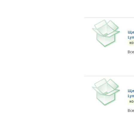
Ще
Ly
ко
Вс
Ще
Ly
ко
Вс