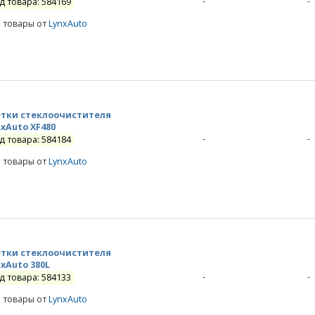
-
-
д товара: 584169
е товары от
LynxAuto
тки стеклоочистителя
nxAuto XF480
-
-
д товара: 584184
е товары от
LynxAuto
тки стеклоочистителя
nxAuto 380L
-
-
д товара: 584133
е товары от
LynxAuto