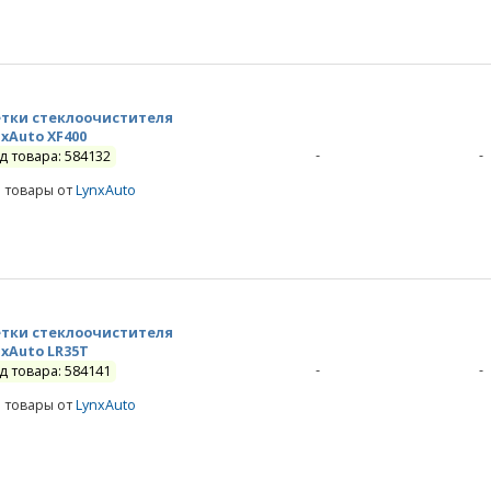
тки стеклоочистителя
nxAuto XF400
-
-
д товара: 584132
е товары от
LynxAuto
тки стеклоочистителя
nxAuto LR35T
-
-
д товара: 584141
е товары от
LynxAuto