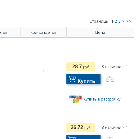
Страницы:
1
2
3
>
>>
еток
кол-во щеток
Цена
28.7
В наличии > 4
руб
-
Купить
Купить в рассрочку
26.72
В наличии > 4
руб
-