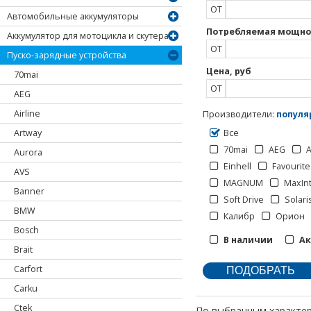
ОТ
Автомобильные аккумуляторы
Потребляемая мощнос
Аккумулятор для мотоцикла и скутера
ОТ
Пуско-зарядные устройства
Цена, руб
70mai
ОТ
AEG
Airline
Производители
:
популя
Artway
Все
70mai
AEG
A
Aurora
Einhell
Favourite
AVS
MAGNUM
MaxIn
Banner
Soft Drive
Solari
BMW
Калибр
Орион
Bosch
В наличии
А
Brait
Carfort
Carku
Ctek
По выбранным характер