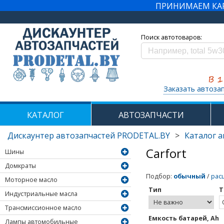
ПРИНИМАЕМ КАРТ
Поиск автотоваров:
Заказать автоза
КАТАЛОГ
АВТОЗАПЧАСТИ
Дискаунтер автозапчастей PRODETAL.BY
>
Каталог 
Carfort
Шины
Домкраты
Подбор
:
обычный
/
рас
Моторное масло
Тип
Т
Индустриальные масла
Трансмиссионное масло
Емкость батарей, Ah
Лампы автомобильные