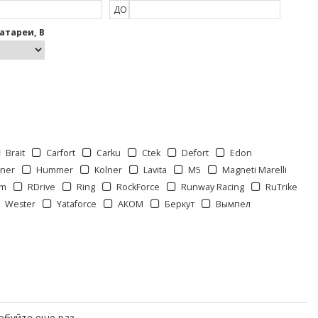
ДО
атареи, В
Brait
Carfort
Carku
Ctek
Defort
Edon
ner
Hummer
Kolner
Lavita
M5
Magneti Marelli
om
RDrive
Ring
RockForce
Runway Racing
RuTrike
Wester
Yataforce
АКОМ
Беркут
Вымпел
обуйте еще раз.