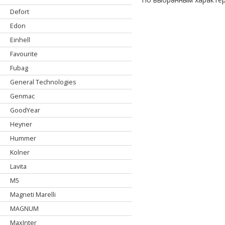
Defort
Edon
Einhell
Favourite
Fubag
General Technologies
Genmac
GoodYear
Heyner
Hummer
Kolner
Lavita
M5
Magneti Marelli
MAGNUM
MaxInter