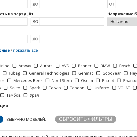
ДО
ОТ
ть на заряд, Вт
Напряжение б
ДО
ДО
рные
/
показать все
irline
Artway
Aurora
AVS
Banner
BMW
Bosch
Fubag
General Technologies
Genmac
GoodYear
Hey
ter
Mercedes-Benz
Nord Stern
Osram
Patriot
Phant
s
Solite
Spark
Telwin
Topdon
Uniforce
VOLAT
Тамбов
Урал
кция
ВЫБРАНО МОДЕЛЕЙ:
истикам ничего не найдено. Измените параметры поиска и попр