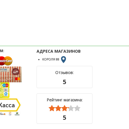
М:
АДРЕСА МАГАЗИНОВ
КОРОЛЯ 88
Отзывов:
5
Рейтинг магазина:



5