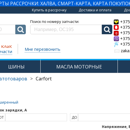
Ы РАССРОЧКИ: ХАЛВА, СМАРТ-КАРТА, КАРТА ПОКУПО
Купить в рассрочку
Доставка и оплата
Дос
+375
Поиск по номеру запчасти:
+375
+375
+375
+375
Мне перезвонить
zaka
пчасти
ШИНЫ
МАСЛА МОТОРНЫЕ
автотоваров
>
Carfort
ширенный
ок зарядки, А
ОТ
ДО
Напряжение, 