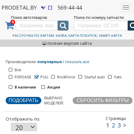
PRODETAL.BY
569-44-44
Togg
navi
Поиск автотоваров:
Поиск по номеру запчасти:
0
Дискаунтер автозапчастей PRODETAL.BY
>
Каталог автотоваров
>
PULI
PULI
РАССРОЧКА ПО КАРТАМ: ХАЛВА, КАРТА ПОКУПОК, SMART-КАРТА
полная версия сайта
Производители
:
популярные
/
показать все
Все
FORSAGE
PULI
RockForce
Startul auto
Yato
1
2
3
>
В наличии
Акция
ВЫБРАНО
Отображать по:
МОДЕЛЕЙ:
Страницы: