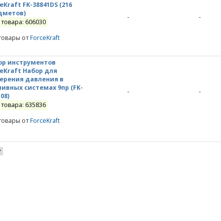
eKraft FK-38841DS (216
дметов)
-
-
 товара: 606030
товары от
ForceKraft
ор инструментов
ceKraft Набор для
ерения давления в
ливных системах 9пр (FK-
-
-
08)
 товара: 635836
товары от
ForceKraft