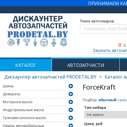
ПРИНИМАЕМ КАРТ
Поиск автотоваров:
Заказать автоза
КАТАЛОГ
АВТОЗАПЧАСТИ
Дискаунтер автозапчастей PRODETAL.BY
>
Каталог 
ForceKraft
Шины
Домкраты
Подбор
:
обычный
/
рас
Моторное масло
Тип набора
Индустриальные масла
Трансмиссионное масло
Цена, руб
Лампы автомобильные