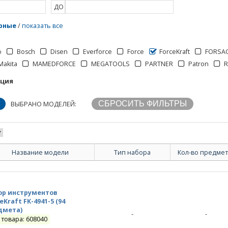
ДО
рные
/
показать все
o
Bosch
Disen
Everforce
Force
ForceKraft
FORSA
Makita
MAMEDFORCE
MEGATOOLS
PARTNER
Patron
R
кция
ВЫБРАНО МОДЕЛЕЙ:
Название модели
Тип набора
Кол-во предме
ор инструментов
eKraft FK-4941-5 (94
дмета)
-
-
 товара: 608040