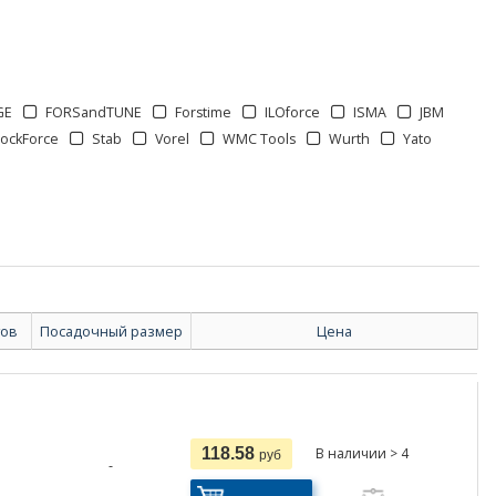
GE
FORSandTUNE
Forstime
ILOforce
ISMA
JBM
ockForce
Stab
Vorel
WMC Tools
Wurth
Yato
тов
Посадочный размер
Цена
118.58
В наличии > 4
руб
-