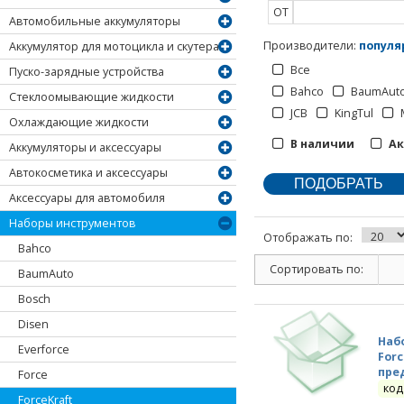
ОТ
Автомобильные аккумуляторы
Производители
:
популя
Аккумулятор для мотоцикла и скутера
Все
Пуско-зарядные устройства
Bahco
BaumAut
Стеклоомывающие жидкости
JCB
KingTul
Охлаждающие жидкости
В наличии
А
Аккумуляторы и аксессуары
Автокосметика и аксессуары
Аксессуары для автомобиля
Наборы инструментов
Отображать по:
Bahco
Сортировать по:
BaumAuto
Bosch
Disen
Наб
Everforce
Forc
пре
Force
код
ForceKraft