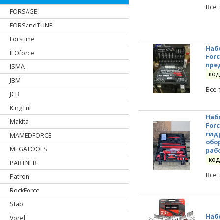
Все 
FORSAGE
FORSandTUNE
Forstime
Наб
ILOforce
Forc
пре
ISMA
код
JBM
Все 
JCB
KingTul
Наб
Makita
For
гид
MAMEDFORCE
обо
MEGATOOLS
рабо
код
PARTNER
Все 
Patron
RockForce
Stab
Наб
Vorel