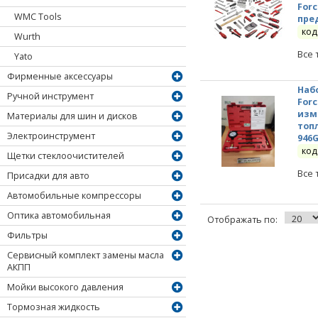
Forc
WMC Tools
пре
код
Wurth
Все 
Yato
Фирменные аксессуары
Наб
Ручной инструмент
For
изм
Материалы для шин и дисков
топ
Электроинструмент
946G
код
Щетки стеклоочистителей
Все 
Присадки для авто
Автомобильные компрессоры
Оптика автомобильная
Отображать по:
Фильтры
Сервисный комплект замены масла
АКПП
Мойки высокого давления
Тормозная жидкость