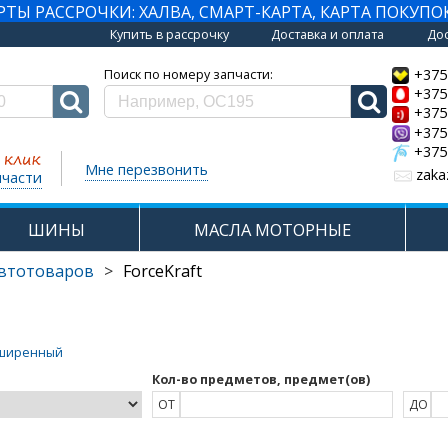
Ы РАССРОЧКИ: ХАЛВА, СМАРТ-КАРТА, КАРТА ПОКУПО
Купить в рассрочку
Доставка и оплата
Дос
+375
Поиск по номеру запчасти:
+375
+375
+375
+375
Мне перезвонить
zaka
пчасти
ШИНЫ
МАСЛА МОТОРНЫЕ
автотоваров
>
ForceKraft
ширенный
Кол-во предметов, предмет(ов)
ОТ
ДО