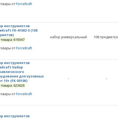
товары от
ForceKraft
ор инструментов
eKraft FK-41082-5 (108
дметов)
набор универсальный
108
предмет(о
 товара: 619347
товары от
ForceKraft
ор инструментов
ceKraft Набор
равлического
рудования для кузовных
-
-
т 10т (FK-0010K)
 товара: 623626
товары от
ForceKraft
ор инструментов