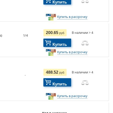
Купить
Купить в рассрочку
200.65
В наличии > 4
руб
в)
1/4
Купить
Купить в рассрочку
488.52
В наличии > 4
руб
-
Купить
Купить в рассрочку