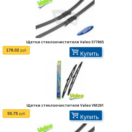
Щетки стеклоочистителя Valeo 577865
178.02
руб
Купить
1
2
3
>
>>
Щетки стеклоочистителя Valeo VM261
55.75
руб
Купить