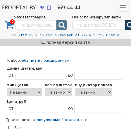
PRODETAL.BY
569-44-44
Togg
navi
Поиск автотоваров:
Поиск по номеру запчасти:
0
Дискаунтер автозапчастей PRODETAL.BY
>
Каталог автотоваров
>
Valeo
Valeo
РАССРОЧКА ПО КАРТАМ: ХАЛВА, КАРТА ПОКУПОК, SMART-КАРТА
полная версия сайта
Подбор
:
обычный
/
расширенный
длина щетки, мм
ОТ
ДО
тип щеток
кол-во щеток
индикатор износа
Цена, руб
ОТ
ДО
Производители
:
популярные
/
показать все
Все