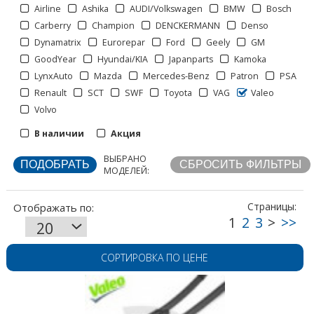
Airline
Ashika
AUDI/Volkswagen
BMW
Bosch
Carberry
Champion
DENCKERMANN
Denso
1
2
3
>
>>
Dynamatrix
Eurorepar
Ford
Geely
GM
GoodYear
Hyundai/KIA
Japanparts
Kamoka
LynxAuto
Mazda
Mercedes-Benz
Patron
PSA
Renault
SCT
SWF
Toyota
VAG
Valeo
Volvo
Отображать по:
В наличии
Акция
ВЫБРАНО
Страницы:
МОДЕЛЕЙ:
СОРТИРОВКА ПО ЦЕНЕ