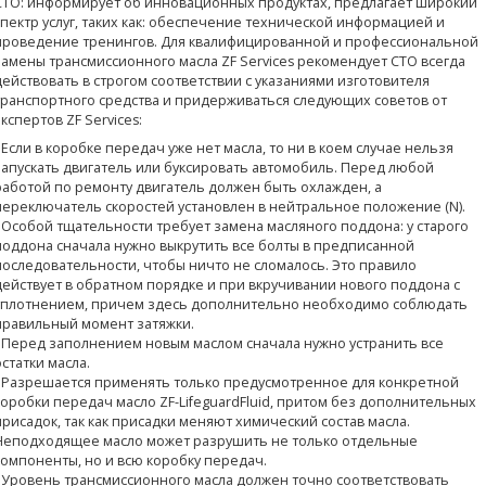
СТО: информирует об инновационных продуктах, предлагает широкий
спектр услуг, таких как: обеспечение технической информацией и
проведение тренингов. Для квалифицированной и профессиональной
замены трансмиссионного масла ZF Services рекомендует СТО всегда
действовать в строгом соответствии с указаниями изготовителя
транспортного средства и придерживаться следующих советов от
экспертов ZF Services:
- Если в коробке передач уже нет масла, то ни в коем случае нельзя
запускать двигатель или буксировать автомобиль. Перед любой
работой по ремонту двигатель должен быть охлажден, а
переключатель скоростей установлен в нейтральное положение (N).
- Особой тщательности требует замена масляного поддона: у старого
поддона сначала нужно выкрутить все болты в предписанной
последовательности, чтобы ничто не сломалось. Это правило
действует в обратном порядке и при вкручивании нового поддона с
уплотнением, причем здесь дополнительно необходимо соблюдать
правильный момент затяжки.
- Перед заполнением новым маслом сначала нужно устранить все
остатки масла.
- Разрешается применять только предусмотренное для конкретной
коробки передач масло ZF-LifeguardFluid, притом без дополнительных
присадок, так как присадки меняют химический состав масла.
Неподходящее масло может разрушить не только отдельные
компоненты, но и всю коробку передач.
- Уровень трансмиссионного масла должен точно соответствовать