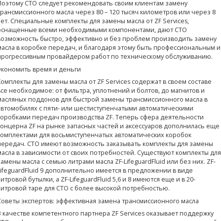
Поэтому СТО следует рекомендовать своим клиентам замену
трансмиссионного масла через 80 – 120 тысяч километров или через 8
лет. Специальные комплекты для замены масла от ZF Services,
оснащенные всеми необходимыми компонентами, дают СТО
возможность быстро, эффективно и без проблем производить замену
масла в коробке передач, и благодаря этому быть профессиональным и
прогрессивным провайдером работ по техническому обслуживанию.
Экономить время и деньги
Комплекты для замены масла от ZF Services содержат в своем составе
все необходимое: от фильтра, уплотнений и болтов, до магнитов и
масляных поддонов для быстрой замены трансмиссионного масла в
автомобилях с пяти- или шестиступенчатыми автоматическими
коробками передач производства ZF. Теперь сфера деятельности
концерна ZF на рынке запасных частей и аксессуаров дополнилась еще
комплектами для восьмиcтупенчатых автоматических коробок
передач. СТО имеют возможность заказывать комплекты для замены
масла в зависимости от своих потребностей. Существуют комплекты для
замены масла с семью литрами масла ZF-LifeguardFluid или без них. ZF-
LifeguardFluid 9 дополнительно имеется в предложении в виде
литровой бутылки, а ZF-LifeguardFluid 5,6 и 8 имеются еще и в 20-
литровой таре для СТО с более высокой потребностью.
Страницы:
Советы экспертов: эффективная замена трансмиссионного масла
В качестве компетентного партнера ZF Services оказывает поддержку