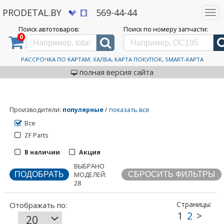
PRODETAL.BY
569-44-44
Togg
navi
Поиск автотоваров:
Поиск по номеру запчасти:
0
Дискаунтер автозапчастей PRODETAL.BY
>
Каталог автотоваров
>
Сервисный комплект
замены масла АКПП
Сервисный комплект
РАССРОЧКА ПО КАРТАМ: ХАЛВА, КАРТА ПОКУПОК, SMART-КАРТА
замены масла АКПП
полная версия сайта
Производители
:
популярные
/
показать все
Все
ZF Parts
1
2
>
В наличии
Акция
ВЫБРАНО
Отображать по:
МОДЕЛЕЙ:
28
Страницы: