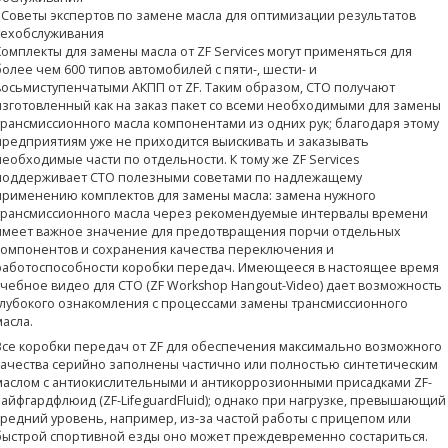
- Советы экспертов по замене масла для оптимизации результатов
техобслуживания
Комплекты для замены масла от ZF Services могут применяться для
более чем 600 типов автомобилей с пяти-, шести- и
восьмиступенчатыми АКПП от ZF. Таким образом, СТО получают
изготовленный как на заказ пакет со всеми необходимыми для замены
трансмиссионного масла компонентами из одних рук; благодаря этому
предприятиям уже не приходится выискивать и заказывать
необходимые части по отдельности. К тому же ZF Services
поддерживает СТО полезными советами по надлежащему
применению комплектов для замены масла: замена нужного
трансмиссионного масла через рекомендуемые интервалы времени
имеет важное значение для предотвращения порчи отдельных
компонентов и сохранения качества переключения и
работоспособности коробки передач. Имеющееся в настоящее время
учебное видео для СТО (ZF Workshop Hangout-Video) дает возможность
глубокого ознакомления с процессами замены трансмиссионного
масла.
Отображать по:
Все коробки передач от ZF для обеспечения максимально возможного
качества серийно заполнены частично или полностью синтетическим
маслом с антиокислительными и антикоррозионными присадками ZF-
лайфгардфлюид (ZF-LifeguardFluid); однако при нагрузке, превышающий
средний уровень, например, из-за частой работы с прицепом или
быстрой спортивной езды оно может преждевременно состариться.