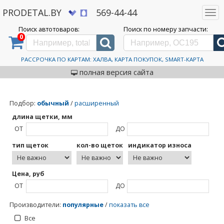
PRODETAL.BY
569-44-44
Togg
navi
Поиск автотоваров:
Поиск по номеру запчасти:
0
Дискаунтер автозапчастей PRODETAL.BY
>
Каталог автотоваров
>
Toyota
Toyota
РАССРОЧКА ПО КАРТАМ: ХАЛВА, КАРТА ПОКУПОК, SMART-КАРТА
полная версия сайта
Подбор
:
обычный
/
расширенный
длина щетки, мм
ОТ
ДО
тип щеток
кол-во щеток
индикатор износа
Цена, руб
ОТ
ДО
Производители
:
популярные
/
показать все
Все