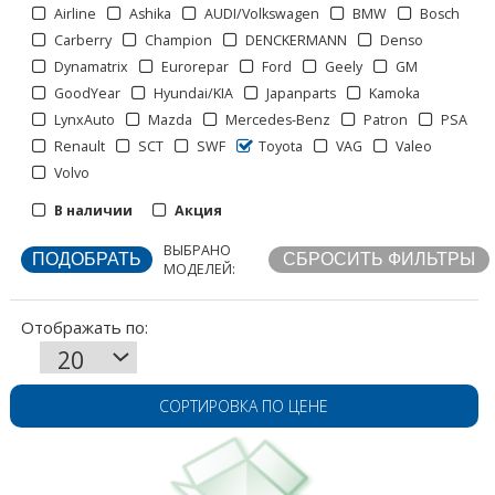
Airline
Ashika
AUDI/Volkswagen
BMW
Bosch
Carberry
Champion
DENCKERMANN
Denso
Dynamatrix
Eurorepar
Ford
Geely
GM
GoodYear
Hyundai/KIA
Japanparts
Kamoka
LynxAuto
Mazda
Mercedes-Benz
Patron
PSA
Renault
SCT
SWF
Toyota
VAG
Valeo
Volvo
Отображать по:
В наличии
Акция
ВЫБРАНО
МОДЕЛЕЙ:
СОРТИРОВКА ПО ЦЕНЕ