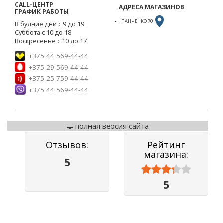
CALL-ЦЕНТР
АДРЕСА МАГАЗИНОВ
ГРАФИК РАБОТЫ
ПАНЧЕНКО 70
В будние дни с 9 до 19
Суббота с 10 до 18
Воскресенье с 10 до 17
+375 44 569-44-44
+375 29 569-44-44
+375 25 759-44-44
+375 44 569-44-44
полная версия сайта
Отзывов:
Рейтинг
магазина:
5



5