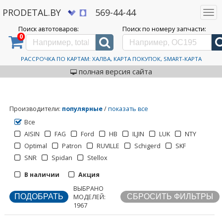
PRODETAL.BY
569-44-44
Togg
navi
Поиск автотоваров:
Поиск по номеру запчасти:
0
Дискаунтер автозапчастей PRODETAL.BY
>
Каталог
автотоваров
>
Автозапчасти
>
Подшипники
Подшипники
РАССРОЧКА ПО КАРТАМ: ХАЛВА, КАРТА ПОКУПОК, SMART-КАРТА
полная версия сайта
Производители
:
популярные
/
показать все
Все
AISIN
FAG
Ford
HB
ILJIN
LUK
NTY
Optimal
Patron
RUVILLE
Schigerd
SKF
1
2
3
>
>>
SNR
Spidan
Stellox
В наличии
Акция
ВЫБРАНО
Отображать по:
МОДЕЛЕЙ:
1967
Страницы: