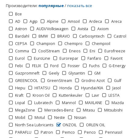
Производители
:
популярные
/
показать все
Все
AD
Agip
Alpine
Amsoil
Ardeca
Areca
Astron
AUDI/Volkswagen
Avista
Axiom
Bardahl
BMW
BRAVO
Carbosyntech
Castrol
CEPSA
Champion
Chemipro
Chempioil
Comma
CoolStream
Eneos
Eni
Eurofreeze
Eurol
EuroLine
Eurorepar
Fanfaro
Favorit
Febi
FELIX
Ford
Fosser
Fuchs
G-Energy
Gazpromneft
Geely
Glysantin
GM
GREENCOOL
GreenStream
Grodno Azot
Gulf
Hepu
HITATSU
Honda
Hyundai/KIA
Jasol
Kraft
Kroon Oil
Kuttenkeuler
Lavr
LESTA
Lopal
Lubratech
Mannol
MAXLANE
Mazda
MegaZone
Mercedes-Benz
Mitasu
Mitsubishi
1
2
>
Mobil
Motul
Neste
Nissan
North Sea Lubricants
ONZOIL
ORLEN OIL
PARAFLU
Patron
Pemco
Penco
Pennasol