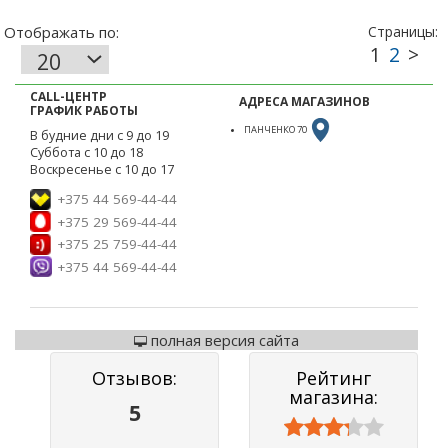
CALL-ЦЕНТР
АДРЕСА МАГАЗИНОВ
ГРАФИК РАБОТЫ
ПАНЧЕНКО 70
В будние дни с 9 до 19
Суббота с 10 до 18
Воскресенье с 10 до 17
+375 44 569-44-44
+375 29 569-44-44
+375 25 759-44-44
+375 44 569-44-44
полная версия сайта
Отзывов:
Рейтинг
магазина:
5


