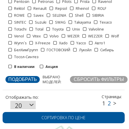
Pentosin
Petronas
Pilots
Prista
Ravenol
Rektol
Renault
Repsol
Rheinol
ROLF
ROWE
Savex
SELENIA
Shell
SIBIRIA
SINTEC
Suzuki
SWAG
Takayama
Texaco
Totachi
Total
Toyota
Unix
Valvoline
Venol
Vitex
Volvo
WEZER
WEZZER
Wolf
Отображать по:
Wynn`s
X-Freeze
Xado
Yacco
Авто1
БелХимГрупп
ГОСТОВСКИЙ
Лукойл
Сибирь
Тосол-Синтез
Страницы:
В наличии
Акция
ВЫБРАНО
МОДЕЛЕЙ:
СОРТИРОВКА ПО ЦЕНЕ