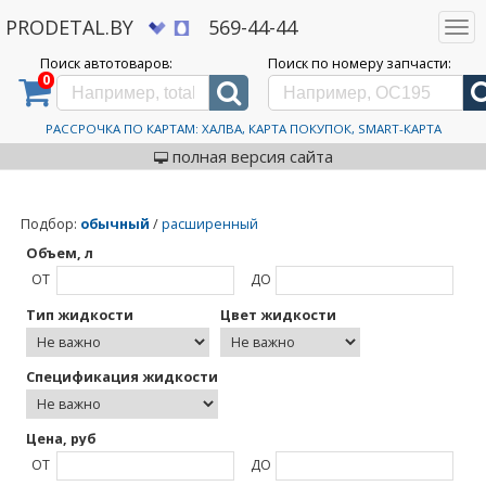
PRODETAL.BY
569-44-44
Togg
navi
Поиск автотоваров:
Поиск по номеру запчасти:
0
Дискаунтер автозапчастей PRODETAL.BY
>
Каталог автотоваров
>
ONZOIL
ONZOIL
РАССРОЧКА ПО КАРТАМ: ХАЛВА, КАРТА ПОКУПОК, SMART-КАРТА
полная версия сайта
Подбор
:
обычный
/
расширенный
Объем, л
ОТ
ДО
Тип жидкости
Цвет жидкости
Спецификация жидкости
Цена, руб
ОТ
ДО