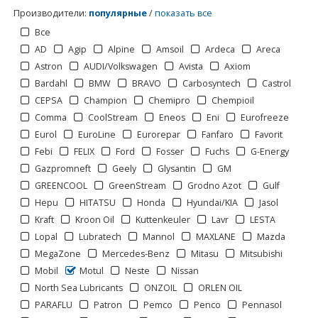
Производители
:
популярные
/
показать все
Все
AD
Agip
Alpine
Amsoil
Ardeca
Areca
Astron
AUDI/Volkswagen
Avista
Axiom
Bardahl
BMW
BRAVO
Carbosyntech
Castrol
CEPSA
Champion
Chemipro
Chempioil
Comma
CoolStream
Eneos
Eni
Eurofreeze
Eurol
EuroLine
Eurorepar
Fanfaro
Favorit
Febi
FELIX
Ford
Fosser
Fuchs
G-Energy
Gazpromneft
Geely
Glysantin
GM
GREENCOOL
GreenStream
Grodno Azot
Gulf
Hepu
HITATSU
Honda
Hyundai/KIA
Jasol
Kraft
Kroon Oil
Kuttenkeuler
Lavr
LESTA
Lopal
Lubratech
Mannol
MAXLANE
Mazda
MegaZone
Mercedes-Benz
Mitasu
Mitsubishi
1
2
>
Mobil
Motul
Neste
Nissan
North Sea Lubricants
ONZOIL
ORLEN OIL
PARAFLU
Patron
Pemco
Penco
Pennasol