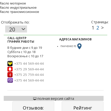
Масло моторное
Масло индустриальное
Масло трансмиссионное
CALL-ЦЕНТР
АДРЕСА МАГАЗИНОВ
ГРАФИК РАБОТЫ
ПАНЧЕНКО 70
В будние дни с 9 до 19
Суббота с 10 до 18
Воскресенье с 10 до 17
+375 44 569-44-44
+375 29 569-44-44
+375 25 759-44-44
+375 44 569-44-44
полная версия сайта
Отзывов:
Рейтинг