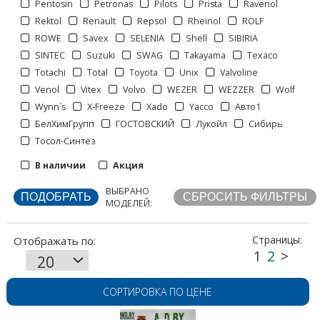
Pentosin
Petronas
Pilots
Prista
Ravenol
Rektol
Renault
Repsol
Rheinol
ROLF
ROWE
Savex
SELENIA
Shell
SIBIRIA
SINTEC
Suzuki
SWAG
Takayama
Texaco
Totachi
Total
Toyota
Unix
Valvoline
Venol
Vitex
Volvo
WEZER
WEZZER
Wolf
Отображать по:
Wynn`s
X-Freeze
Xado
Yacco
Авто1
БелХимГрупп
ГОСТОВСКИЙ
Лукойл
Сибирь
Тосол-Синтез
Страницы:
В наличии
Акция
ВЫБРАНО
МОДЕЛЕЙ:
СОРТИРОВКА ПО ЦЕНЕ