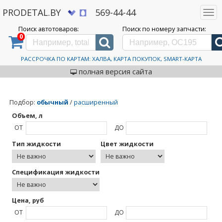
PRODETAL.BY
569-44-44
Togg
navi
Поиск автотоваров:
Поиск по номеру запчасти:
0
Дискаунтер автозапчастей PRODETAL.BY
>
Каталог автотоваров
>
Motul
Motul
РАССРОЧКА ПО КАРТАМ: ХАЛВА, КАРТА ПОКУПОК, SMART-КАРТА
полная версия сайта
Подбор
:
обычный
/
расширенный
Объем, л
ОТ
ДО
Тип жидкости
Цвет жидкости
Спецификация жидкости
Цена, руб
ОТ
ДО