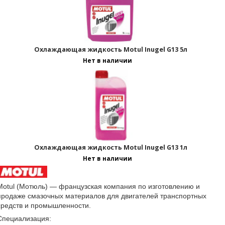
Страницы:
Охлаждающая жидкость Motul Inugel G13 5л
Нет в наличии
Охлаждающая жидкость Motul Inugel G13 1л
Нет в наличии
Motul (Мотюль) — французская компания по изготовлению и
продаже смазочных материалов для двигателей транспортных
средств и промышленности.
Специализация: