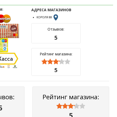
М:
АДРЕСА МАГАЗИНОВ
КОРОЛЯ 88
Отзывов:
5
Рейтинг магазина:



5
ывов:
Рейтинг магазина:



5
5