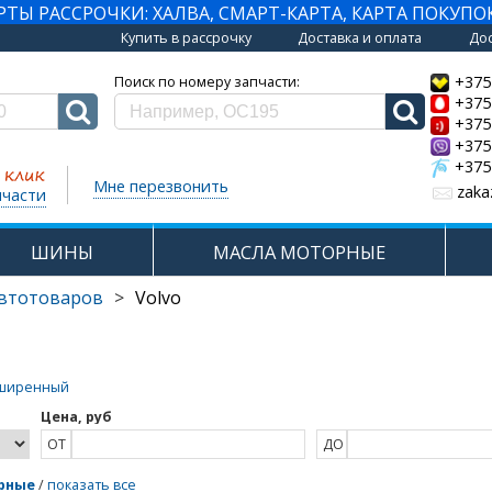
Ы РАССРОЧКИ: ХАЛВА, СМАРТ-КАРТА, КАРТА ПОКУПО
Купить в рассрочку
Доставка и оплата
Дос
+375
Поиск по номеру запчасти:
+375
+375
+375
+375
Мне перезвонить
zaka
пчасти
ШИНЫ
МАСЛА МОТОРНЫЕ
автотоваров
>
Volvo
ширенный
Цена, руб
ОТ
ДО
рные
/
показать все