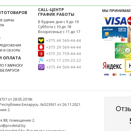
CALL-ЦЕНТР
МЫ ПРИНИМАЕ
ВТОТОВАРОВ
ГРАФИК РАБОТЫ
ЫЕ ШИНЫ
В будние дни с 9 до 19
ЛА
Суббота с 10 до 18
Воскресенье с 11 до 17
е
+375 44 569-44-44
ПРЕДЛОЖЕНИЯ
+375 29 569-44-44
ЬИ И ОБЗОРЫ
+375 25 759-44-44
И ОПЛАТА
+375 17 235-22-22
О Г.МИНСКУ
+375 44 569-44-44
 БЕЛАРУСИ
7 от 28.05.2018г.
еспублики Беларусь: №523931 от 26.11.2021
Отз
ние 2.
ля 88, помещение 2.
az@prodetal.by
ей prodetal.by. Все права защищены.