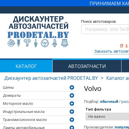
ПРИНИМАЕМ КАРТ
Поиск автотоваров:
Заказать автоза
КАТАЛОГ
АВТОЗАПЧАСТИ
Дискаунтер автозапчастей PRODETAL.BY
>
Каталог 
Volvo
Шины
Домкраты
Подбор
:
обычный
/
рас
Моторное масло
Тип фильтра
Индустриальные масла
Трансмиссионное масло
Производители
:
популя
Лампы автомобильные