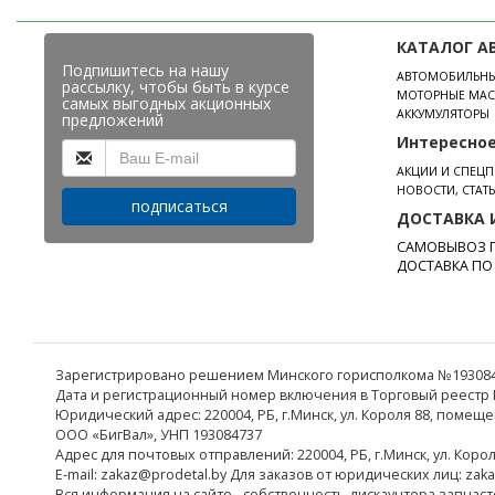
КАТАЛОГ А
Подпишитесь на нашу
АВТОМОБИЛЬН
рассылку, чтобы быть в курсе
МОТОРНЫЕ МАС
самых выгодных акционных
АККУМУЛЯТОРЫ
предложений
Интересно
АКЦИИ И СПЕЦ
НОВОСТИ, СТАТ
подписаться
ДОСТАВКА 
САМОВЫВОЗ П
ДОСТАВКА ПО
Зарегистрировано решением Минского горисполкома №19308473
Дата и регистрационный номер включения в Торговый реестр Р
Юридический адрес: 220004, РБ, г.Минск, ул. Короля 88, помеще
ООО «БигВал», УНП 193084737
Адрес для почтовых отправлений: 220004, РБ, г.Минск, ул. Коро
E-mail: zakaz@prodetal.by Для заказов от юридических лиц: zak
Вся информация на сайте - собственность дискаунтера запчаст