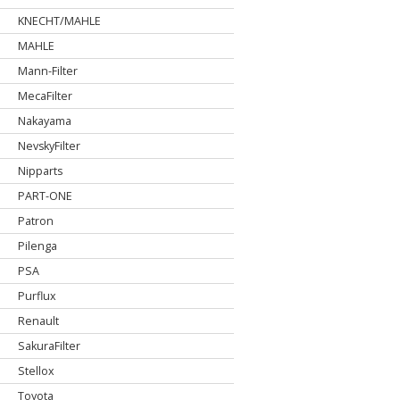
KNECHT/MAHLE
MAHLE
Mann-Filter
MecaFilter
Nakayama
NevskyFilter
Nipparts
PART-ONE
Patron
Pilenga
PSA
Purflux
Renault
SakuraFilter
Stellox
Toyota