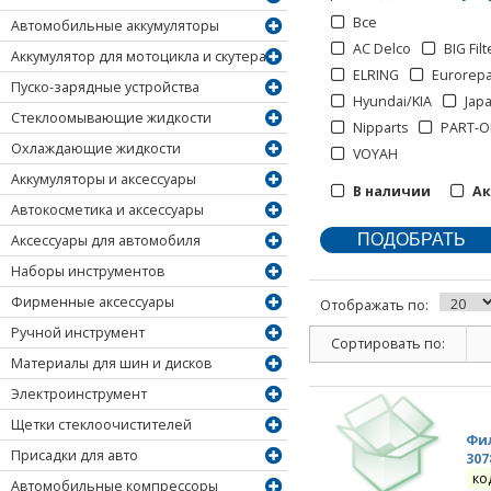
Все
Автомобильные аккумуляторы
AC Delco
BIG Filt
Аккумулятор для мотоцикла и скутера
ELRING
Eurorep
Пуско-зарядные устройства
Hyundai/KIA
Jap
Стеклоомывающие жидкости
Nipparts
PART-O
Охлаждающие жидкости
VOYAH
Аккумуляторы и аксессуары
В наличии
А
Автокосметика и аксессуары
Аксессуары для автомобиля
Наборы инструментов
Фирменные аксессуары
Отображать по:
Ручной инструмент
Сортировать по:
Материалы для шин и дисков
Электроинструмент
Щетки стеклоочистителей
Фи
Присадки для авто
307
ко
Автомобильные компрессоры