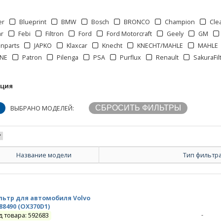
er
Blueprint
BMW
Bosch
BRONCO
Champion
Cle
ar
Febi
Filtron
Ford
Ford Motorcraft
Geely
GM
anparts
JAPKO
Klaxcar
Knecht
KNECHT/MAHLE
MAHLE
NE
Patron
Pilenga
PSA
Purflux
Renault
SakuraFil
кция
ВЫБРАНО МОДЕЛЕЙ:
Название модели
Тип фильтр
льтр для автомобиля Volvo
88490 (OX370D1)
-
д товара: 592683