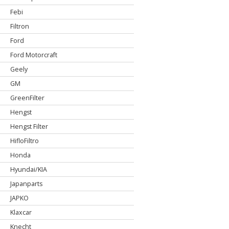
Febi
Filtron
Ford
Ford Motorcraft
Geely
GM
GreenFilter
Hengst
Hengst Filter
HifloFiltro
Honda
Hyundai/KIA
Japanparts
JAPKO
Klaxcar
Knecht