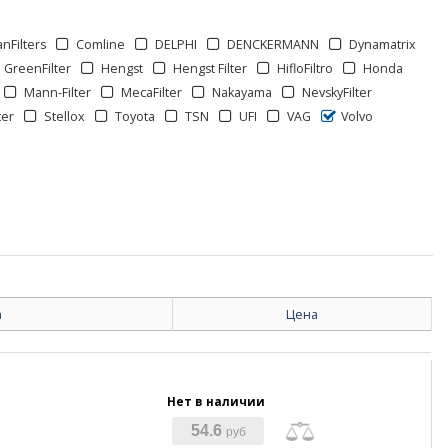
anFilters
Comline
DELPHI
DENCKERMANN
Dynamatrix
GreenFilter
Hengst
Hengst Filter
HifloFiltro
Honda
Mann-Filter
MecaFilter
Nakayama
NevskyFilter
ter
Stellox
Toyota
TSN
UFI
VAG
Volvo
а
Цена
Нет в наличии
54.6
руб