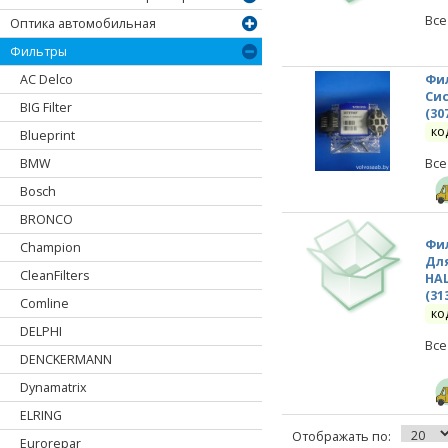
Все
Оптика автомобильная
Фильтры
AC Delco
Фи
Cи
BIG Filter
(30
ко
Blueprint
Все
BMW
Bosch
BRONCO
Фи
Champion
Дл
CleanFilters
HAL
(31
Comline
ко
DELPHI
Все
DENCKERMANN
Dynamatrix
ELRING
Отображать по:
Eurorepar