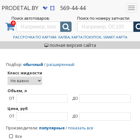
PRODETAL.BY
569-44-44
Togg
navi
Поиск автотоваров:
Поиск по номеру запчасти:
0
Дискаунтер автозапчастей PRODETAL.BY
>
Каталог автотоваров
>
SINTEC
SINTEC
РАССРОЧКА ПО КАРТАМ: ХАЛВА, КАРТА ПОКУПОК, SMART-КАРТА
полная версия сайта
Подбор
:
обычный
/
расширенный
Класс жидкости
Объем, л
ОТ
ДО
Цена, руб
ОТ
ДО
Производители
:
популярные
/
показать все
Все