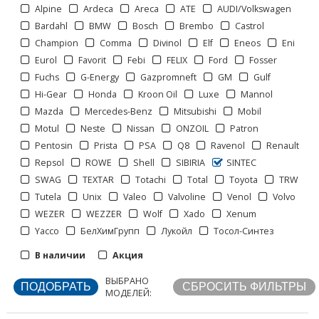
Alpine
Ardeca
Areca
ATE
AUDI/Volkswagen
Bardahl
BMW
Bosch
Brembo
Castrol
Champion
Comma
Divinol
Elf
Eneos
Eni
Eurol
Favorit
Febi
FELIX
Ford
Fosser
Fuchs
G-Energy
Gazpromneft
GM
Gulf
Hi-Gear
Honda
Kroon Oil
Luxe
Mannol
Mazda
Mercedes-Benz
Mitsubishi
Mobil
Motul
Neste
Nissan
ONZOIL
Patron
Pentosin
Prista
PSA
Q8
Ravenol
Renault
Repsol
ROWE
Shell
SIBIRIA
SINTEC
SWAG
TEXTAR
Totachi
Total
Toyota
TRW
Tutela
Unix
Valeo
Valvoline
Venol
Volvo
WEZER
WEZZER
Wolf
Xado
Xenum
Отображать по:
Yacco
БелХимГрупп
Лукойл
Тосол-Синтез
В наличии
Акция
ВЫБРАНО
МОДЕЛЕЙ: