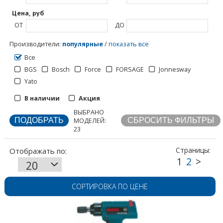
Цена, руб
ОТ
ДО
1
2
>
Производители
:
популярные
/
показать все
Все
BGS
Bosch
Force
FORSAGE
Jonnesway
Yato
Отображать по:
В наличии
Акция
ВЫБРАНО
Страницы:
МОДЕЛЕЙ:
23
СОРТИРОВКА ПО ЦЕНЕ