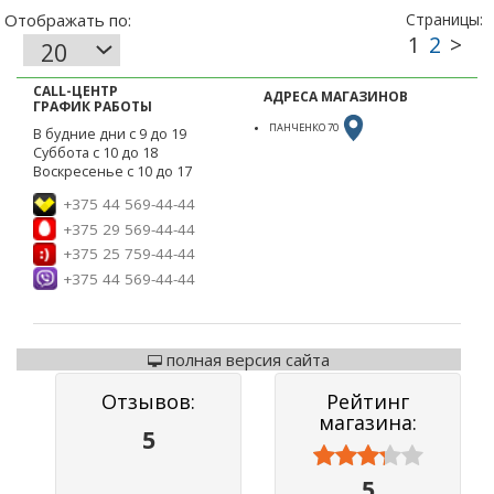
CALL-ЦЕНТР
АДРЕСА МАГАЗИНОВ
ГРАФИК РАБОТЫ
ПАНЧЕНКО 70
В будние дни с 9 до 19
Суббота с 10 до 18
Воскресенье с 10 до 17
+375 44 569-44-44
+375 29 569-44-44
+375 25 759-44-44
+375 44 569-44-44
полная версия сайта
Отзывов:
Рейтинг
магазина:
5



5