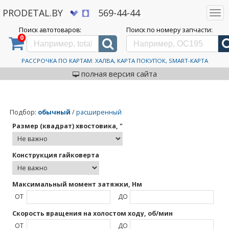
PRODETAL.BY
569-44-44
Togg
navi
Поиск автотоваров:
Поиск по номеру запчасти:
0
Дискаунтер автозапчастей PRODETAL.BY
>
Каталог
автотоваров
>
Электроинструмент
>
Пневматические гайковерты
Пневматические
РАССРОЧКА ПО КАРТАМ: ХАЛВА, КАРТА ПОКУПОК, SMART-КАРТА
гайковерты
полная версия сайта
Подбор
:
обычный
/
расширенный
Размер (квадрат) хвостовика, "
Конструкция гайковерта
Максимальный момент затяжки, Нм
ОТ
ДО
Скорость вращения на холостом ходу, об/мин
ОТ
ДО