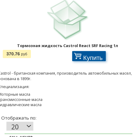
Отображать по:
Тормозная жидкость Castrol React SRF Racing 1л
370.76
руб
Купить
Castrol - британская компания, производитель автомобильных масел,
основана в 1899г.
Специализация:
Моторные масла
Трансмиссонные масла
Гидравлические масла