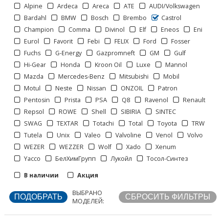
Alpine
Ardeca
Areca
ATE
AUDI/Volkswagen
Bardahl
BMW
Bosch
Brembo
Castrol
Champion
Comma
Divinol
Elf
Eneos
Eni
Eurol
Favorit
Febi
FELIX
Ford
Fosser
Fuchs
G-Energy
Gazpromneft
GM
Gulf
Hi-Gear
Honda
Kroon Oil
Luxe
Mannol
Mazda
Mercedes-Benz
Mitsubishi
Mobil
Motul
Neste
Nissan
ONZOIL
Patron
Pentosin
Prista
PSA
Q8
Ravenol
Renault
Repsol
ROWE
Shell
SIBIRIA
SINTEC
SWAG
TEXTAR
Totachi
Total
Toyota
TRW
Tutela
Unix
Valeo
Valvoline
Venol
Volvo
WEZER
WEZZER
Wolf
Xado
Xenum
Отображать по:
Yacco
БелХимГрупп
Лукойл
Тосол-Синтез
В наличии
Акция
ВЫБРАНО
МОДЕЛЕЙ: