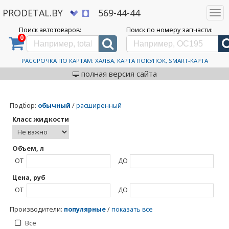
PRODETAL.BY
569-44-44
Togg
navi
Поиск автотоваров:
Поиск по номеру запчасти:
0
Дискаунтер автозапчастей PRODETAL.BY
>
Каталог автотоваров
>
Castrol
Castrol
РАССРОЧКА ПО КАРТАМ: ХАЛВА, КАРТА ПОКУПОК, SMART-КАРТА
полная версия сайта
Подбор
:
обычный
/
расширенный
Класс жидкости
Объем, л
ОТ
ДО
Цена, руб
ОТ
ДО
Производители
:
популярные
/
показать все
Все