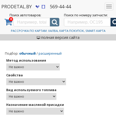
PRODETAL.BY
569-44-44
Togg
navi
Поиск автотоваров:
Поиск по номеру запчасти:
0
Дискаунтер автозапчастей PRODETAL.BY
>
Каталог автотоваров
>
Wurth
Wurth
РАССРОЧКА ПО КАРТАМ: ХАЛВА, КАРТА ПОКУПОК, SMART-КАРТА
полная версия сайта
Подбор
:
обычный
/
расширенный
Метод использования
Свойства
Вид используемого топлива
Назначение масляной присадки