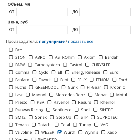
Объем, мл
ОТ
ДО
Цена, руб
ОТ
ДО
Производители
:
популярные
/
показать все
Все
3TON
ABRO
ASTROhim
Axiom
Bardahl
BMW
Carbosyntech
Castrol
CHRYSLER
Comma
Cyclo
Elf
Energy Release
Eurol
Fanfaro
Favorit
Febi
FELIX
FENOM
Ford
Fuchs
GREENCOOL
Gunk
Hi-Gear
Kroon Oil
Lavr
Mannol
Mercedes-Benz
Mopar
Motul
Presto
PSA
Ravenol
Resurs
Rheinol
Runway Racing
Senfineco
Shell
SINTEC
SMT2
Sonax
Step Up
STP
SUPROTEC
Texaco
Totachi
Total
Tunap
VAG
Отображать по:
Valvoline
WEZER
Wurth
Wynn`s
Xado
Xenum
ВМПАВТО