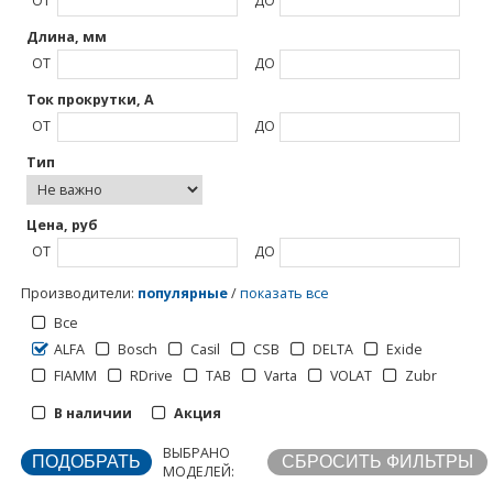
ОТ
ДО
Длина, мм
ОТ
ДО
Ток прокрутки, А
ОТ
ДО
Тип
Цена, руб
ОТ
ДО
Производители
:
популярные
/
показать все
Все
ALFA
Bosch
Casil
CSB
DELTA
Exide
Отображать по:
FIAMM
RDrive
TAB
Varta
VOLAT
Zubr
В наличии
Акция
ВЫБРАНО
МОДЕЛЕЙ: