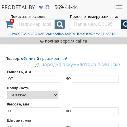
PRODETAL.BY
569-44-44
Togg
navi
Поиск автотоваров:
Поиск по номеру запчасти:
0
Дискаунтер автозапчастей PRODETAL.BY
>
Каталог автотоваров
>
ALFA
ALFA
РАССРОЧКА ПО КАРТАМ: ХАЛВА, КАРТА ПОКУПОК, SMART-КАРТА
полная версия сайта
Подбор
:
обычный
/
расширенный
Зарядка аккумулятора в Минске
Емкость, А·ч
ОТ
ДО
Полярность
Высота, мм
ОТ
ДО
Ширина, мм