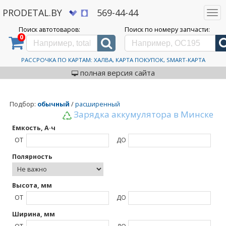
PRODETAL.BY
569-44-44
Togg
navi
Поиск автотоваров:
Поиск по номеру запчасти:
0
Дискаунтер автозапчастей PRODETAL.BY
>
Каталог автотоваров
>
FIAMM
FIAMM
РАССРОЧКА ПО КАРТАМ: ХАЛВА, КАРТА ПОКУПОК, SMART-КАРТА
полная версия сайта
Подбор
:
обычный
/
расширенный
Зарядка аккумулятора в Минске
Емкость, А·ч
ОТ
ДО
Полярность
Высота, мм
ОТ
ДО
Ширина, мм