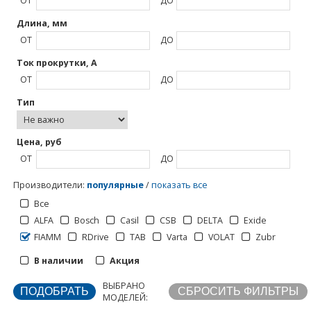
ОТ
ДО
Длина, мм
ОТ
ДО
Ток прокрутки, А
ОТ
ДО
Тип
1
2
3
>
Цена, руб
ОТ
ДО
Производители
:
популярные
/
показать все
Все
ALFA
Bosch
Casil
CSB
DELTA
Exide
Отображать по:
FIAMM
RDrive
TAB
Varta
VOLAT
Zubr
В наличии
Акция
Страницы:
ВЫБРАНО
МОДЕЛЕЙ: