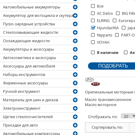
Все
Автомобильные аккумуляторы
AC Delco
BIG Filt
Аккумулятор для мотоцикла и скутера
ELRING
Eurorep
Пуско-зарядные устройства
Hyundai/KIA
Jap
Стеклоомывающие жидкости
Nipparts
PART-O
Охлаждающие жидкости
VOYAH
Аккумуляторы и аксессуары
В наличии
А
Автокосметика и аксессуары
Аксессуары для автомобиля
Наборы инструментов
Фирменные аксессуары
Ручной инструмент
Оригинальные моторные м
Масло трансмиссионное
Материалы для шин и дисков
Масло моторное
Электроинструмент
Щетки стеклоочистителей
Отображать по:
Присадки для авто
Сортировать по:
Автомобильные компрессоры