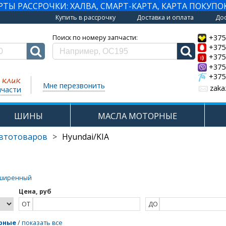
Ы РАССРОЧКИ: ХАЛВА, СМАРТ-КАРТА, КАРТА ПОКУПО
Купить в рассрочку
Доставка и оплата
Дос
+375
Поиск по номеру запчасти:
+375
+375
+375
+375
Мне перезвонить
zaka
пчасти
ШИНЫ
МАСЛА МОТОРНЫЕ
автотоваров
>
Hyundai/KIA
ширенный
Цена, руб
ОТ
ДО
рные
/
показать все