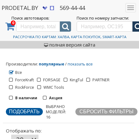
PRODETAL.BY
569-44-44
Togg
navi
Поиск автотоваров:
Поиск по номеру запчасти:
0
Дискаунтер автозапчастей PRODETAL.BY
>
Каталог автотоваров
>
Кемпинговая мебель
Кемпинговая мебель
РАССРОЧКА ПО КАРТАМ: ХАЛВА, КАРТА ПОКУПОК, SMART-КАРТА
полная версия сайта
Производители
:
популярные
/
показать все
Все
ForceKraft
FORSAGE
KingTul
PARTNER
RockForce
WMC Tools
В наличии
Акция
ВЫБРАНО
Отображать по:
МОДЕЛЕЙ:
16