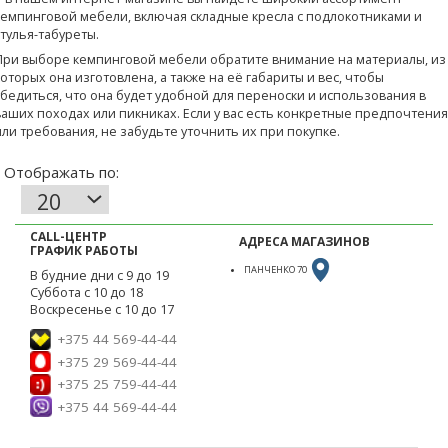
кемпинговой мебели, включая складные кресла с подлокотниками и
стулья-табуреты.
При выборе кемпинговой мебели обратите внимание на материалы, из
которых она изготовлена, а также на её габариты и вес, чтобы
убедиться, что она будет удобной для переноски и использования в
ваших походах или пикниках. Если у вас есть конкретные предпочтения
или требования, не забудьте уточнить их при покупке.
CALL-ЦЕНТР
АДРЕСА МАГАЗИНОВ
ГРАФИК РАБОТЫ
ПАНЧЕНКО 70
В будние дни с 9 до 19
Суббота с 10 до 18
Воскресенье с 10 до 17
+375 44 569-44-44
+375 29 569-44-44
+375 25 759-44-44
+375 44 569-44-44