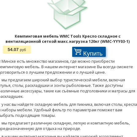
Кемпинговая мебель WMC Tools Кресло складное с
вентиляционной сеткой макс.нагрузка 120кг (WMC-YYY03-1)
54.07
руб
Купить
В Минске есть множество магазинов, где можно приобрести
кемпинговую мебель. В нашем интернет магазине Вы всегда сможете
договориться о лучшем предложении и о лучшей цене.
• мы предлагаем широкий выбор туристической мебели, включая
стулья, столы, раскладушки и зонты рыболовные. Также доступны
различные аксессуары, такие как съёмные подголовники и матрасы для
раскладушек.
• у нас вы найдете складную мебель для пикника, включая столы, кресла
и наборы мебели. Удобный фильтр по параметрам поможет вам
выбрать подходящие товары.
• мы предлагает различную складную, легкую и компактную мебель,
предназначенную для отдыха на природе.
• в нашем интернет-магазине вы найдете широкий ассортимент