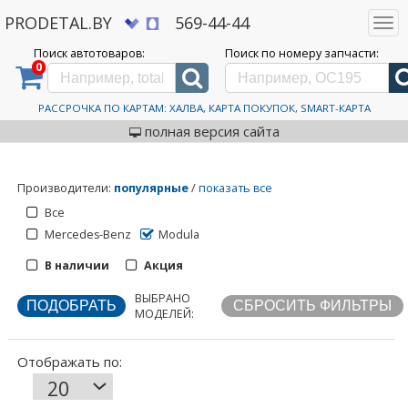
PRODETAL.BY
569-44-44
Togg
navi
Поиск автотоваров:
Поиск по номеру запчасти:
0
Дискаунтер автозапчастей PRODETAL.BY
>
Каталог автотоваров
>
Modula
Modula
РАССРОЧКА ПО КАРТАМ: ХАЛВА, КАРТА ПОКУПОК, SMART-КАРТА
полная версия сайта
Производители
:
популярные
/
показать все
Все
Mercedes-Benz
Modula
В наличии
Акция
ВЫБРАНО
Отображать по:
МОДЕЛЕЙ: