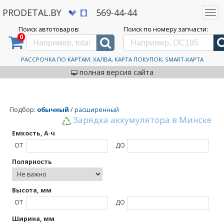
PRODETAL.BY
569-44-44
Togg
navi
Поиск автотоваров:
Поиск по номеру запчасти:
0
Дискаунтер автозапчастей PRODETAL.BY
>
Каталог автотоваров
>
Аккумулятор для
мотоцикла и скутера
Аккумулятор для
РАССРОЧКА ПО КАРТАМ: ХАЛВА, КАРТА ПОКУПОК, SMART-КАРТА
мотоцикла и скутера
полная версия сайта
Подбор
:
обычный
/
расширенный
Зарядка аккумулятора в Минске
Емкость, А·ч
ОТ
ДО
Полярность
Высота, мм
ОТ
ДО
Ширина, мм