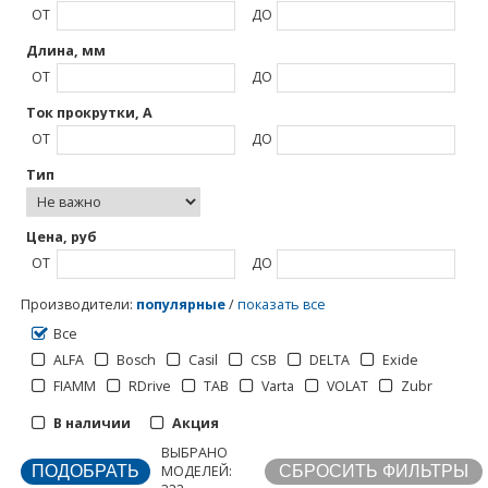
ОТ
ДО
Длина, мм
ОТ
ДО
Ток прокрутки, А
ОТ
ДО
Тип
1
2
3
>
>>
Цена, руб
ОТ
ДО
Производители
:
популярные
/
показать все
Все
ALFA
Bosch
Casil
CSB
DELTA
Exide
Отображать по:
FIAMM
RDrive
TAB
Varta
VOLAT
Zubr
В наличии
Акция
Страницы:
ВЫБРАНО
МОДЕЛЕЙ: