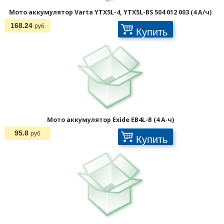
Мото аккумулятор Varta YTX5L-4, YTX5L-BS 504 012 003 (4 А/ч)
168.24
руб
Купить
Мото аккумулятор Exide EB4L-B (4 А·ч)
95.8
руб
Купить