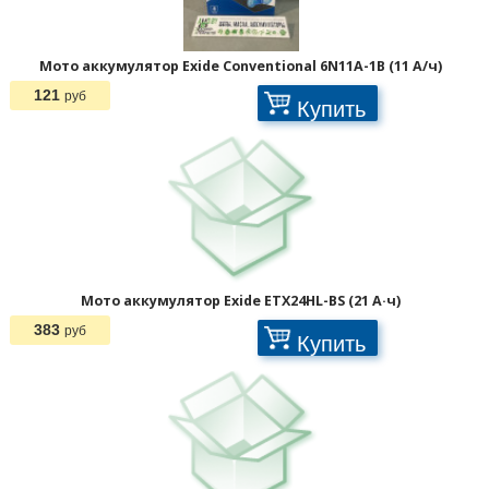
Мото аккумулятор Exide Conventional 6N11A-1B (11 А/ч)
121
руб
Купить
Мото аккумулятор Exide ETX24HL-BS (21 А·ч)
383
руб
Купить