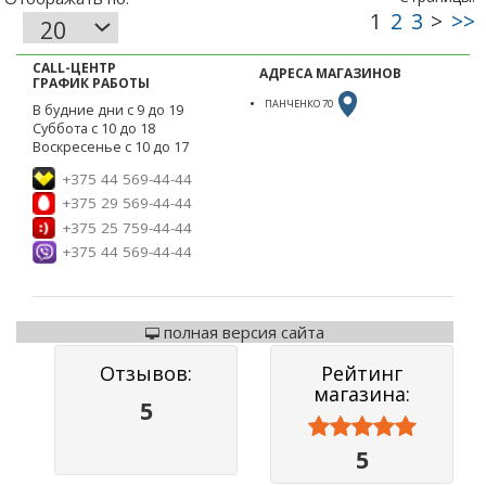
CALL-ЦЕНТР
АДРЕСА МАГАЗИНОВ
ГРАФИК РАБОТЫ
ПАНЧЕНКО 70
В будние дни с 9 до 19
Суббота с 10 до 18
Воскресенье с 10 до 17
+375 44 569-44-44
+375 29 569-44-44
+375 25 759-44-44
+375 44 569-44-44
полная версия сайта
Отзывов:
Рейтинг
магазина:
5



5