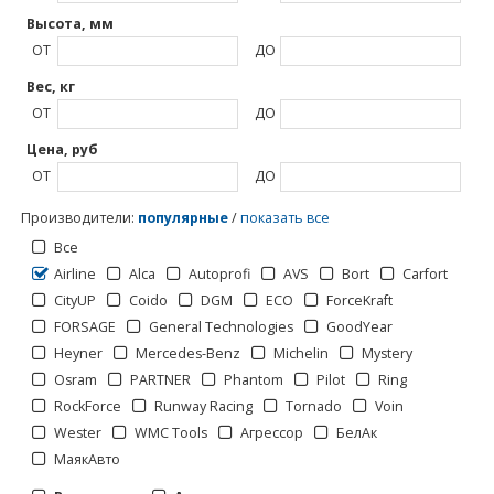
Высота, мм
ОТ
ДО
Вес, кг
ОТ
ДО
Цена, руб
ОТ
ДО
Производители
:
популярные
/
показать все
Все
Airline
Alca
Autoprofi
AVS
Bort
Carfort
CityUP
Coido
DGM
ECO
ForceKraft
FORSAGE
General Technologies
GoodYear
Отображать по:
Heyner
Mercedes-Benz
Michelin
Mystery
Osram
PARTNER
Phantom
Pilot
Ring
RockForce
Runway Racing
Tornado
Voin
Wester
WMC Tools
Агрессор
БелАк
МаякАвто