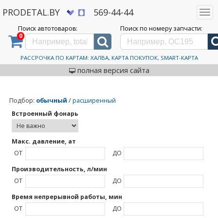
PRODETAL.BY
569-44-44
Togg
navi
Поиск автотоваров:
Поиск по номеру запчасти:
0
Дискаунтер автозапчастей PRODETAL.BY
>
Каталог автотоваров
>
Airline
Airline
РАССРОЧКА ПО КАРТАМ: ХАЛВА, КАРТА ПОКУПОК, SMART-КАРТА
полная версия сайта
Подбор
:
обычный
/
расширенный
Встроенный фонарь
Макс. давление, ат
ОТ
ДО
Производительность, л/мин
ОТ
ДО
Время непрерывной работы, мин
ОТ
ДО