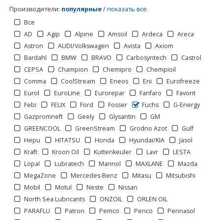
Производители
:
популярные
/
показать все
Все
AD
Agip
Alpine
Amsoil
Ardeca
Areca
Astron
AUDI/Volkswagen
Avista
Axiom
Bardahl
BMW
BRAVO
Carbosyntech
Castrol
CEPSA
Champion
Chemipro
Chempioil
Comma
CoolStream
Eneos
Eni
Eurofreeze
Eurol
EuroLine
Eurorepar
Fanfaro
Favorit
Febi
FELIX
Ford
Fosser
Fuchs
G-Energy
Gazpromneft
Geely
Glysantin
GM
GREENCOOL
GreenStream
Grodno Azot
Gulf
Hepu
HITATSU
Honda
Hyundai/KIA
Jasol
Kraft
Kroon Oil
Kuttenkeuler
Lavr
LESTA
Lopal
Lubratech
Mannol
MAXLANE
Mazda
MegaZone
Mercedes-Benz
Mitasu
Mitsubishi
1
2
>
Mobil
Motul
Neste
Nissan
North Sea Lubricants
ONZOIL
ORLEN OIL
PARAFLU
Patron
Pemco
Penco
Pennasol