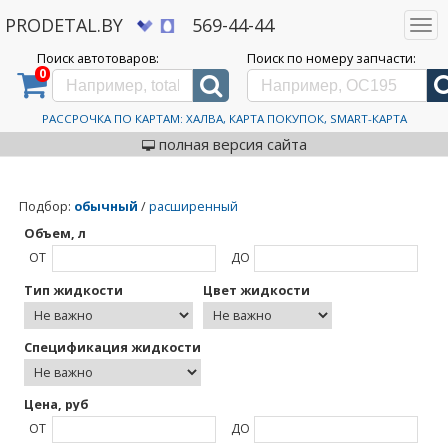
PRODETAL.BY
569-44-44
Togg
navi
Поиск автотоваров:
Поиск по номеру запчасти:
0
Дискаунтер автозапчастей PRODETAL.BY
>
Каталог автотоваров
>
Fuchs
Fuchs
РАССРОЧКА ПО КАРТАМ: ХАЛВА, КАРТА ПОКУПОК, SMART-КАРТА
полная версия сайта
Подбор
:
обычный
/
расширенный
Объем, л
ОТ
ДО
Тип жидкости
Цвет жидкости
Спецификация жидкости
Цена, руб
ОТ
ДО