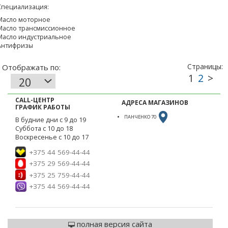
Специализация:
Масло моторное
Масло трансмиссионное
Масло индустриальное
Антифризы
CALL-ЦЕНТР
АДРЕСА МАГАЗИНОВ
ГРАФИК РАБОТЫ
ПАНЧЕНКО 70
В будние дни с 9 до 19
Суббота с 10 до 18
Воскресенье с 10 до 17
+375 44 569-44-44
+375 29 569-44-44
+375 25 759-44-44
+375 44 569-44-44
полная версия сайта