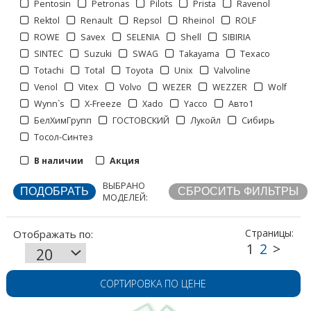
Pentosin
Petronas
Pilots
Prista
Ravenol
Rektol
Renault
Repsol
Rheinol
ROLF
ROWE
Savex
SELENIA
Shell
SIBIRIA
SINTEC
Suzuki
SWAG
Takayama
Texaco
Totachi
Total
Toyota
Unix
Valvoline
Venol
Vitex
Volvo
WEZER
WEZZER
Wolf
Отображать по:
Wynn`s
X-Freeze
Xado
Yacco
Авто1
БелХимГрупп
ГОСТОВСКИЙ
Лукойл
Сибирь
Тосол-Синтез
Страницы:
В наличии
Акция
ВЫБРАНО
МОДЕЛЕЙ:
СОРТИРОВКА ПО ЦЕНЕ