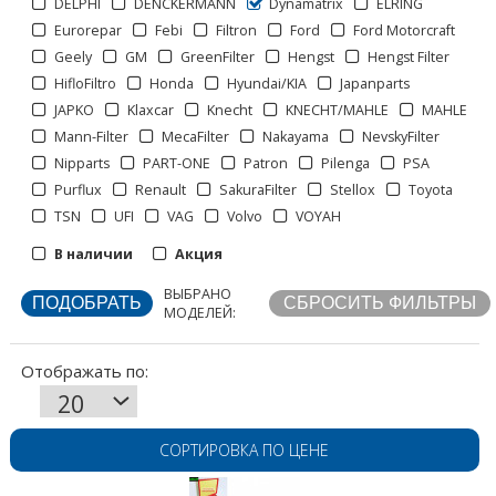
DELPHI
DENCKERMANN
Dynamatrix
ELRING
Eurorepar
Febi
Filtron
Ford
Ford Motorcraft
Geely
GM
GreenFilter
Hengst
Hengst Filter
HifloFiltro
Honda
Hyundai/KIA
Japanparts
JAPKO
Klaxcar
Knecht
KNECHT/MAHLE
MAHLE
Mann-Filter
MecaFilter
Nakayama
NevskyFilter
Nipparts
PART-ONE
Patron
Pilenga
PSA
Purflux
Renault
SakuraFilter
Stellox
Toyota
TSN
UFI
VAG
Volvo
VOYAH
Отображать по:
В наличии
Акция
ВЫБРАНО
МОДЕЛЕЙ:
СОРТИРОВКА ПО ЦЕНЕ