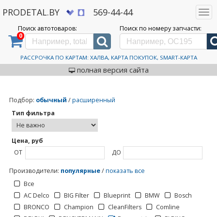
PRODETAL.BY
569-44-44
Togg
navi
Поиск автотоваров:
Поиск по номеру запчасти:
0
Дискаунтер автозапчастей PRODETAL.BY
>
Каталог автотоваров
>
Dynamatrix
Dynamatrix
РАССРОЧКА ПО КАРТАМ: ХАЛВА, КАРТА ПОКУПОК, SMART-КАРТА
полная версия сайта
Подбор
:
обычный
/
расширенный
Тип фильтра
Цена, руб
ОТ
ДО
Производители
:
популярные
/
показать все
Все
AC Delco
BIG Filter
Blueprint
BMW
Bosch
BRONCO
Champion
CleanFilters
Comline