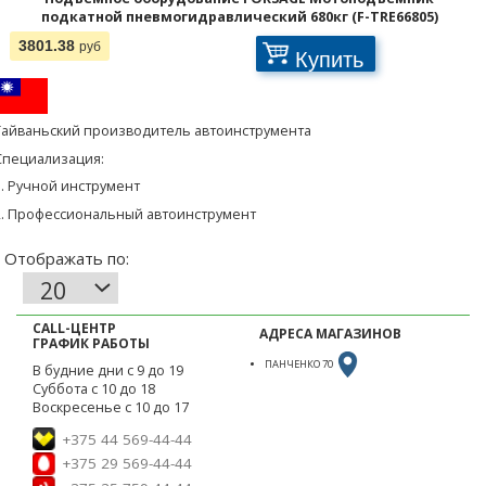
подкатной пневмогидравлический 680кг (F-TRE66805)
3801.38
руб
Купить
Тайваньский производитель автоинструмента
Специализация:
1. Ручной инструмент
2. Профессиональный автоинструмент
CALL-ЦЕНТР
АДРЕСА МАГАЗИНОВ
ГРАФИК РАБОТЫ
ПАНЧЕНКО 70
В будние дни с 9 до 19
Суббота с 10 до 18
Воскресенье с 10 до 17
+375 44 569-44-44
+375 29 569-44-44