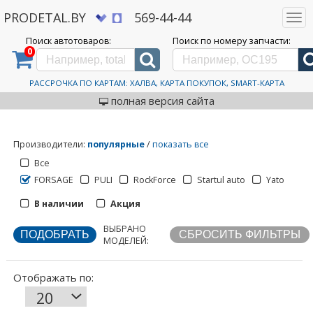
PRODETAL.BY
569-44-44
Togg
navi
Поиск автотоваров:
Поиск по номеру запчасти:
0
Дискаунтер автозапчастей PRODETAL.BY
>
Каталог автотоваров
>
FORSAGE
FORSAGE
РАССРОЧКА ПО КАРТАМ: ХАЛВА, КАРТА ПОКУПОК, SMART-КАРТА
полная версия сайта
Производители
:
популярные
/
показать все
Все
FORSAGE
PULI
RockForce
Startul auto
Yato
В наличии
Акция
ВЫБРАНО
Отображать по:
МОДЕЛЕЙ: