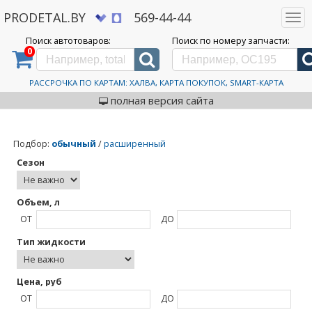
PRODETAL.BY
569-44-44
Togg
navi
Поиск автотоваров:
Поиск по номеру запчасти:
0
Дискаунтер автозапчастей PRODETAL.BY
>
Каталог автотоваров
>
BRAVO
BRAVO
РАССРОЧКА ПО КАРТАМ: ХАЛВА, КАРТА ПОКУПОК, SMART-КАРТА
полная версия сайта
Подбор
:
обычный
/
расширенный
Сезон
Объем, л
ОТ
ДО
Тип жидкости
Цена, руб
ОТ
ДО