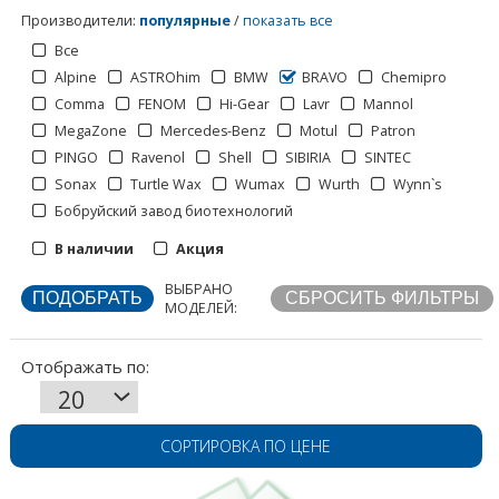
Производители
:
популярные
/
показать все
Все
Alpine
ASTROhim
BMW
BRAVO
Chemipro
Comma
FENOM
Hi-Gear
Lavr
Mannol
MegaZone
Mercedes-Benz
Motul
Patron
PINGO
Ravenol
Shell
SIBIRIA
SINTEC
Sonax
Turtle Wax
Wumax
Wurth
Wynn`s
Бобруйский завод биотехнологий
Отображать по:
В наличии
Акция
ВЫБРАНО
МОДЕЛЕЙ:
СОРТИРОВКА ПО ЦЕНЕ