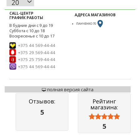
CALL-ЦЕНТР
АДРЕСА МАГАЗИНОВ
ГРАФИК РАБОТЫ
ПАНЧЕНКО 70
В будние дни с 9 до 19
Суббота с 10 до 18
Воскресенье с 10 до 17
+375 44 569-44-44
+375 29 569-44-44
+375 25 759-44-44
+375 44 569-44-44
полная версия сайта
Отзывов:
Рейтинг
магазина:
5



5