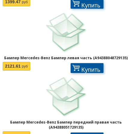
1399.47
руб
Купить
Отображать по:
Бампер Mercedes-Benz Бампер левая часть (A94388048729135)
2121.61
руб
Купить
Бампер Mercedes-Benz Бампер передний правая часть
(A94388051729135)