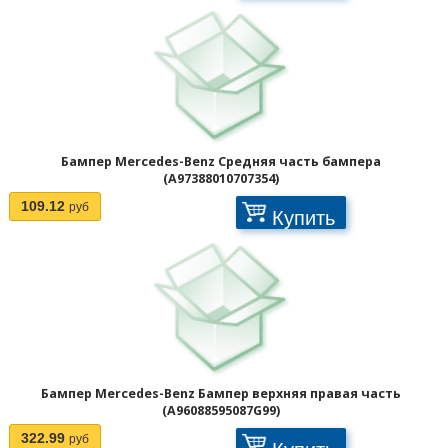
Бампер Mercedes-Benz Средняя часть бампера
1
2
>
(A97388010707354)
109.12
руб
Купить
Бампер Mercedes-Benz Бампер верхняя правая часть
(A96088595087G99)
322.99
руб