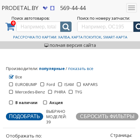
PRODETAL.BY
569-44-44
Togg
navi
Поиск автотоваров:
Поиск по номеру запчасти:
0
Дискаунтер автозапчастей PRODETAL.BY
>
Каталог автотоваров
>
Кузовные
запчасти
>
Бампер
Бампер
РАССРОЧКА ПО КАРТАМ: ХАЛВА, КАРТА ПОКУПОК, SMART-КАРТА
полная версия сайта
Производители
:
популярные
/
показать все
Все
EUROBUMP
Ford
ISAM
KAPARS
Mercedes-Benz
PHIRA
TYG
1
2
>
В наличии
Акция
ВЫБРАНО
Отображать по:
МОДЕЛЕЙ:
39
Страницы: