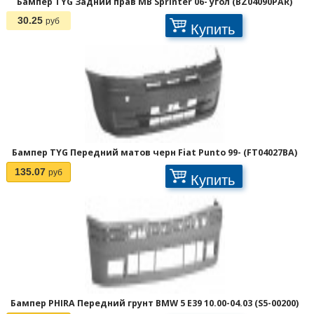
Бампер TYG Задний прав MB Sprinter 06- угол (BZ04090PAR)
30.25
руб
Купить
Бампер TYG Передний матов черн Fiat Punto 99- (FT04027BA)
135.07
руб
Купить
Бампер PHIRA Передний грунт BMW 5 E39 10.00-04.03 (S5-00200)