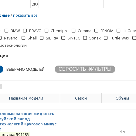
ДО
рные
/
показать все
m
BMW
BRAVO
Chemipro
Comma
FENOM
Hi-Gea
Ravenol
Shell
SIBIRIA
SINTEC
Sonax
Turtle Wax
биотехнологий
кция
ВЫБРАНО МОДЕЛЕЙ:
Название модели
Сезон
Объем
клоомывающая жидкость
руйский завод
технологий Кругозор минус
л
-
4
л
 товара: 591185