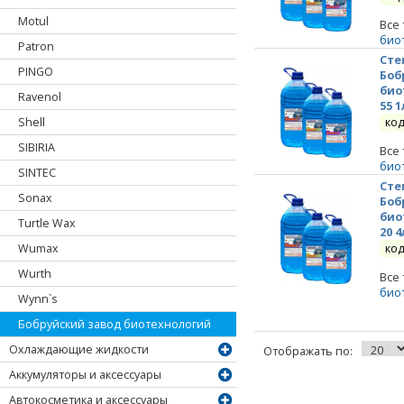
Motul
Все
био
Patron
Сте
PINGO
Боб
био
Ravenol
55 1
Shell
код
SIBIRIA
Все
био
SINTEC
Сте
Sonax
Боб
био
Turtle Wax
20 4
Wumax
код
Wurth
Все
био
Wynn`s
Бобруйский завод биотехнологий
Охлаждающие жидкости
Отображать по:
Аккумуляторы и аксессуары
Автокосметика и аксессуары