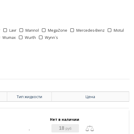
r
Lavr
Mannol
MegaZone
Mercedes-Benz
Motul
Wumax
Wurth
Wynn`s
Тип жидкости
Цена
Нет в наличии
18
руб
-