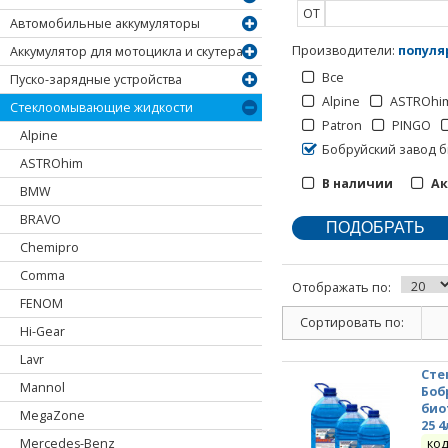
ОТ
Автомобильные аккумуляторы
Производители
:
популя
Аккумулятор для мотоцикла и скутера
Все
Пуско-зарядные устройства
Alpine
ASTROhi
Стеклоомывающие жидкости
Patron
PINGO
Alpine
Бобруйский завод 
ASTROhim
В наличии
А
BMW
BRAVO
Chemipro
Comma
Отображать по:
FENOM
Сортировать по:
Hi-Gear
Lavr
Сте
Mannol
Боб
био
MegaZone
25 4
Mercedes-Benz
код