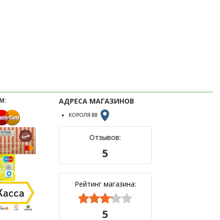
М:
АДРЕСА МАГАЗИНОВ
КОРОЛЯ 88
Отзывов:
5
Рейтинг магазина:



5