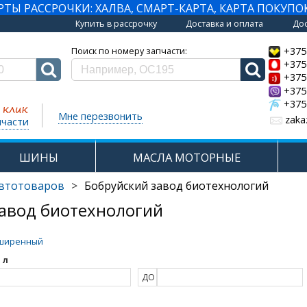
Ы РАССРОЧКИ: ХАЛВА, СМАРТ-КАРТА, КАРТА ПОКУПО
Купить в рассрочку
Доставка и оплата
Дос
+375
Поиск по номеру запчасти:
+375
+375
+375
+375
Мне перезвонить
zaka
пчасти
ШИНЫ
МАСЛА МОТОРНЫЕ
автотоваров
>
Бобруйский завод биотехнологий
завод биотехнологий
ширенный
 л
ДО