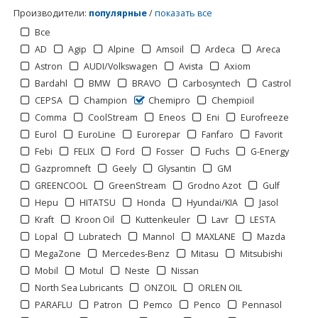
Производители
:
популярные
/
показать все
Все
AD
Agip
Alpine
Amsoil
Ardeca
Areca
Astron
AUDI/Volkswagen
Avista
Axiom
Bardahl
BMW
BRAVO
Carbosyntech
Castrol
CEPSA
Champion
Chemipro
Chempioil
Comma
CoolStream
Eneos
Eni
Eurofreeze
Eurol
EuroLine
Eurorepar
Fanfaro
Favorit
Febi
FELIX
Ford
Fosser
Fuchs
G-Energy
Gazpromneft
Geely
Glysantin
GM
GREENCOOL
GreenStream
Grodno Azot
Gulf
Hepu
HITATSU
Honda
Hyundai/KIA
Jasol
Kraft
Kroon Oil
Kuttenkeuler
Lavr
LESTA
Lopal
Lubratech
Mannol
MAXLANE
Mazda
MegaZone
Mercedes-Benz
Mitasu
Mitsubishi
Mobil
Motul
Neste
Nissan
North Sea Lubricants
ONZOIL
ORLEN OIL
PARAFLU
Patron
Pemco
Penco
Pennasol