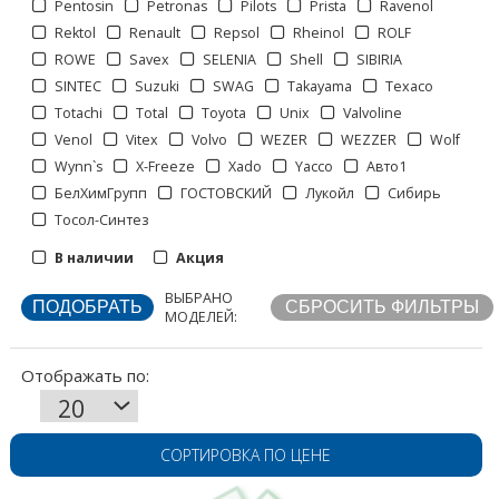
Pentosin
Petronas
Pilots
Prista
Ravenol
Rektol
Renault
Repsol
Rheinol
ROLF
ROWE
Savex
SELENIA
Shell
SIBIRIA
SINTEC
Suzuki
SWAG
Takayama
Texaco
Totachi
Total
Toyota
Unix
Valvoline
Venol
Vitex
Volvo
WEZER
WEZZER
Wolf
Отображать по:
Wynn`s
X-Freeze
Xado
Yacco
Авто1
БелХимГрупп
ГОСТОВСКИЙ
Лукойл
Сибирь
Тосол-Синтез
В наличии
Акция
ВЫБРАНО
МОДЕЛЕЙ:
СОРТИРОВКА ПО ЦЕНЕ