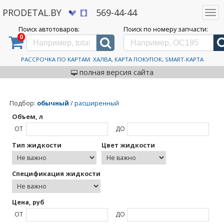
PRODETAL.BY
569-44-44
Togg
navi
Поиск автотоваров:
Поиск по номеру запчасти:
0
Дискаунтер автозапчастей PRODETAL.BY
>
Каталог автотоваров
>
Chemipro
Chemipro
РАССРОЧКА ПО КАРТАМ: ХАЛВА, КАРТА ПОКУПОК, SMART-КАРТА
полная версия сайта
Подбор
:
обычный
/
расширенный
Объем, л
ОТ
ДО
Тип жидкости
Цвет жидкости
Спецификация жидкости
Цена, руб
ОТ
ДО