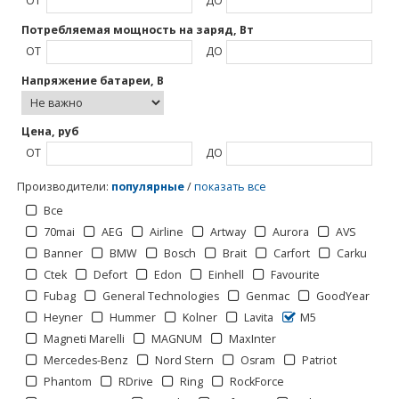
ОТ
ДО
Потребляемая мощность на заряд, Вт
ОТ
ДО
Напряжение батареи, В
Цена, руб
ОТ
ДО
Производители
:
популярные
/
показать все
Все
70mai
AEG
Airline
Artway
Aurora
AVS
Banner
BMW
Bosch
Brait
Carfort
Carku
Ctek
Defort
Edon
Einhell
Favourite
Fubag
General Technologies
Genmac
GoodYear
Heyner
Hummer
Kolner
Lavita
M5
Magneti Marelli
MAGNUM
MaxInter
Mercedes-Benz
Nord Stern
Osram
Patriot
Phantom
RDrive
Ring
RockForce