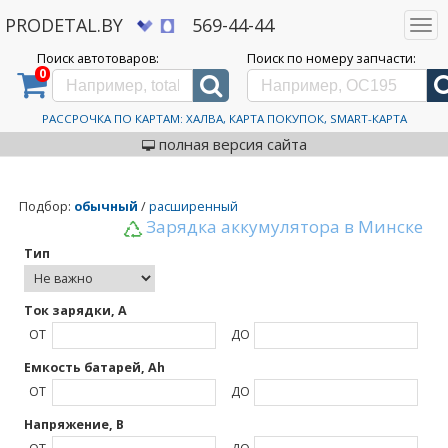
PRODETAL.BY
569-44-44
Togg
navi
Поиск автотоваров:
Поиск по номеру запчасти:
0
Дискаунтер автозапчастей PRODETAL.BY
>
Каталог автотоваров
>
M5
M5
РАССРОЧКА ПО КАРТАМ: ХАЛВА, КАРТА ПОКУПОК, SMART-КАРТА
полная версия сайта
Подбор
:
обычный
/
расширенный
Зарядка аккумулятора в Минске
Тип
Ток зарядки, А
ОТ
ДО
Емкость батарей, Ah
ОТ
ДО
Напряжение, В