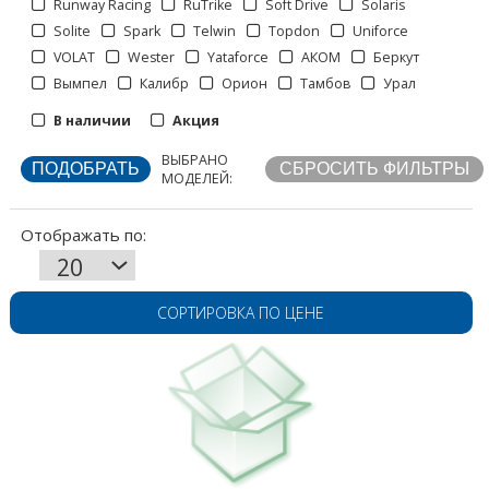
Runway Racing
RuTrike
Soft Drive
Solaris
Solite
Spark
Telwin
Topdon
Uniforce
Отображать по:
VOLAT
Wester
Yataforce
АКОМ
Беркут
Вымпел
Калибр
Орион
Тамбов
Урал
В наличии
Акция
ВЫБРАНО
МОДЕЛЕЙ:
СОРТИРОВКА ПО ЦЕНЕ