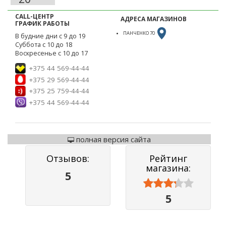
CALL-ЦЕНТР
АДРЕСА МАГАЗИНОВ
ГРАФИК РАБОТЫ
ПАНЧЕНКО 70
В будние дни с 9 до 19
Суббота с 10 до 18
Воскресенье с 10 до 17
+375 44 569-44-44
+375 29 569-44-44
+375 25 759-44-44
+375 44 569-44-44
полная версия сайта
Отзывов:
Рейтинг
магазина:
5



5