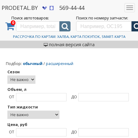
PRODETAL.BY
569-44-44
Togg
navi
Поиск автотоваров:
Поиск по номеру запчасти:
0
Дискаунтер автозапчастей PRODETAL.BY
>
Каталог автотоваров
>
Wurth
Wurth
РАССРОЧКА ПО КАРТАМ: ХАЛВА, КАРТА ПОКУПОК, SMART-КАРТА
полная версия сайта
Подбор
:
обычный
/
расширенный
Сезон
Объем, л
ОТ
ДО
Тип жидкости
Цена, руб
ОТ
ДО