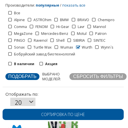
Производители
:
популярные
/
показать все
Все
Alpine
ASTROhim
BMW
BRAVO
Chemipro
Comma
FENOM
Hi-Gear
Lavr
Mannol
MegaZone
Mercedes-Benz
Motul
Patron
PINGO
Ravenol
Shell
SIBIRIA
SINTEC
Sonax
Turtle Wax
Wumax
Wurth
Wynn`s
Бобруйский завод биотехнологий
Отображать по:
В наличии
Акция
ВЫБРАНО
МОДЕЛЕЙ:
СОРТИРОВКА ПО ЦЕНЕ