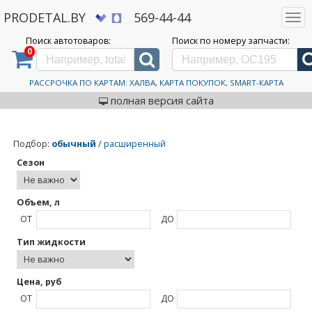
PRODETAL.BY
569-44-44
Togg
navi
Поиск автотоваров:
Поиск по номеру запчасти:
0
Дискаунтер автозапчастей PRODETAL.BY
>
Каталог автотоваров
>
SINTEC
SINTEC
РАССРОЧКА ПО КАРТАМ: ХАЛВА, КАРТА ПОКУПОК, SMART-КАРТА
полная версия сайта
Подбор
:
обычный
/
расширенный
Сезон
Объем, л
ОТ
ДО
Тип жидкости
Цена, руб
ОТ
ДО