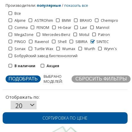
Производители
:
популярные
/
показать все
Все
Alpine
ASTROhim
BMW
BRAVO
Chemipro
Comma
FENOM
Hi-Gear
Lavr
Mannol
MegaZone
Mercedes-Benz
Motul
Patron
PINGO
Ravenol
Shell
SIBIRIA
SINTEC
Sonax
Turtle Wax
Wumax
Wurth
Wynn`s
Бобруйский завод биотехнологий
Отображать по:
В наличии
Акция
ВЫБРАНО
МОДЕЛЕЙ:
СОРТИРОВКА ПО ЦЕНЕ