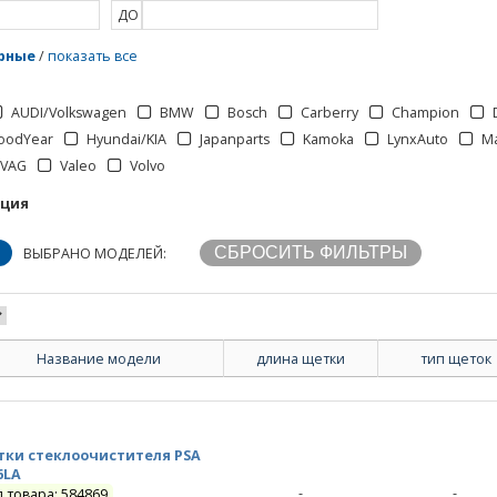
ДО
рные
/
показать все
AUDI/Volkswagen
BMW
Bosch
Carberry
Champion
oodYear
Hyundai/KIA
Japanparts
Kamoka
LynxAuto
M
VAG
Valeo
Volvo
кция
ВЫБРАНО МОДЕЛЕЙ:
Название модели
длина щетки
тип щеток
ки стеклоочистителя PSA
6LA
-
-
д товара: 584869