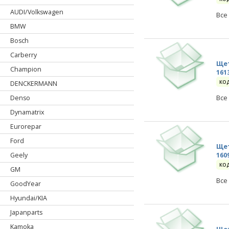
AUDI/Volkswagen
Все
BMW
Bosch
Carberry
Щет
Champion
161
ко
DENCKERMANN
Все
Denso
Dynamatrix
Eurorepar
Ford
Щет
Geely
160
ко
GM
Все
GoodYear
Hyundai/KIA
Japanparts
Kamoka