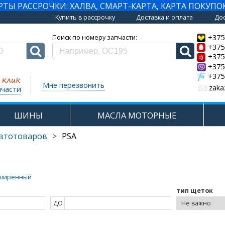
Ы РАССРОЧКИ: ХАЛВА, СМАРТ-КАРТА, КАРТА ПОКУПО
Купить в рассрочку
Доставка и оплата
Дос
+375
Поиск по номеру запчасти:
+375
+375
+375
+375
Мне перезвонить
zaka
пчасти
ШИНЫ
МАСЛА МОТОРНЫЕ
автотоваров
>
PSA
ширенный
тип щеток
ДО