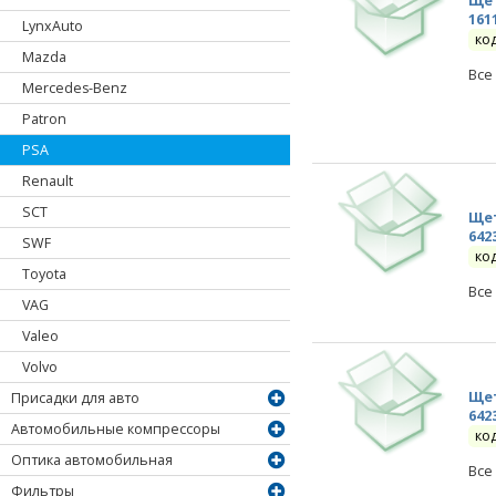
Щет
161
LynxAuto
ко
Mazda
Все
Mercedes-Benz
Patron
PSA
Renault
SCT
Щет
642
SWF
ко
Toyota
Все
VAG
Valeo
Volvo
Щет
Присадки для авто
642
Автомобильные компрессоры
ко
Оптика автомобильная
Все
Фильтры