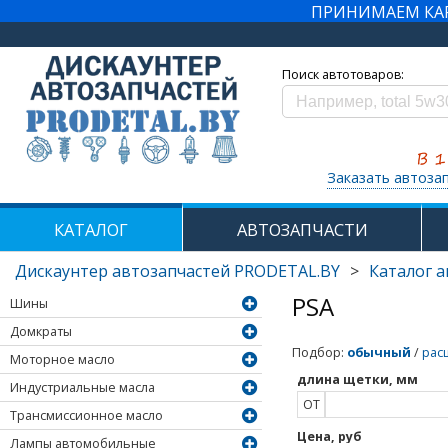
ПРИНИМАЕМ КАРТ
Поиск автотоваров:
Заказать автоза
КАТАЛОГ
АВТОЗАПЧАСТИ
Дискаунтер автозапчастей PRODETAL.BY
>
Каталог 
PSA
Шины
Домкраты
Подбор
:
обычный
/
рас
Моторное масло
длина щетки, мм
Индустриальные масла
ОТ
Трансмиссионное масло
Цена, руб
Лампы автомобильные