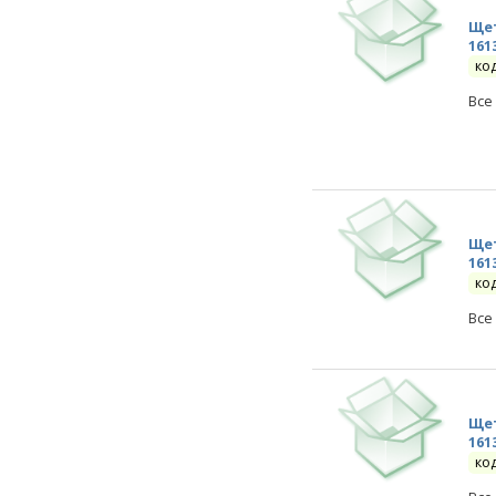
Щет
161
ко
Все
Щет
161
ко
Все
Щет
161
ко