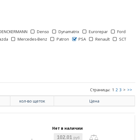
DENCKERMANN
Denso
Dynamatrix
Eurorepar
Ford
azda
Mercedes-Benz
Patron
PSA
Renault
SCT
Страницы:
1
2
3
>
>>
кол-во щеток
Цена
Нет в наличии
102.01
руб
-