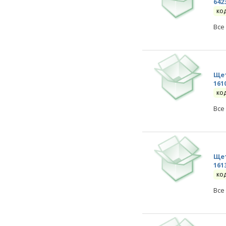
642
ко
Все
Щет
161
ко
Все
Щет
161
ко
Все