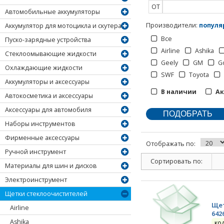
ОТ
Автомобильные аккумуляторы
Производители
:
популя
Аккумулятор для мотоцикла и скутера
Все
Пуско-зарядные устройства
Airline
Ashika
Стеклоомывающие жидкости
Geely
GM
G
Охлаждающие жидкости
SWF
Toyota
Аккумуляторы и аксессуары
В наличии
А
Автокосметика и аксессуары
Аксессуары для автомобиля
Наборы инструментов
Фирменные аксессуары
Отображать по:
Ручной инструмент
Сортировать по:
Материалы для шин и дисков
Электроинструмент
Щетки стеклоочистителей
Щет
Airline
642
Ashika
ко