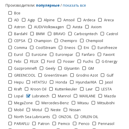
Производители
:
популярные
/
показать все
Все
AD
Agip
Alpine
Amsoil
Ardeca
Areca
Astron
AUDI/Volkswagen
Avista
Axiom
Bardahl
BMW
BRAVO
Carbosyntech
Castrol
CEPSA
Champion
Chemipro
Chempioil
Comma
CoolStream
Eneos
Eni
Eurofreeze
Eurol
EuroLine
Eurorepar
Fanfaro
Favorit
Febi
FELIX
Ford
Fosser
Fuchs
G-Energy
Gazpromneft
Geely
Glysantin
GM
GREENCOOL
GreenStream
Grodno Azot
Gulf
Hepu
HITATSU
Honda
Hyundai/KIA
Jasol
Kraft
Kroon Oil
Kuttenkeuler
Lavr
LESTA
Lopal
Lubratech
Mannol
MAXLANE
Mazda
MegaZone
Mercedes-Benz
Mitasu
Mitsubishi
Mobil
Motul
Neste
Nissan
North Sea Lubricants
ONZOIL
ORLEN OIL
PARAFLU
Patron
Pemco
Penco
Pennasol