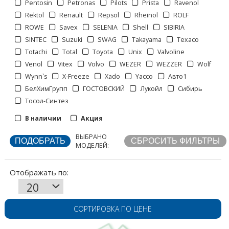
Pentosin
Petronas
Pilots
Prista
Ravenol
Rektol
Renault
Repsol
Rheinol
ROLF
ROWE
Savex
SELENIA
Shell
SIBIRIA
SINTEC
Suzuki
SWAG
Takayama
Texaco
Totachi
Total
Toyota
Unix
Valvoline
Venol
Vitex
Volvo
WEZER
WEZZER
Wolf
Отображать по:
Wynn`s
X-Freeze
Xado
Yacco
Авто1
БелХимГрупп
ГОСТОВСКИЙ
Лукойл
Сибирь
Тосол-Синтез
В наличии
Акция
ВЫБРАНО
МОДЕЛЕЙ:
СОРТИРОВКА ПО ЦЕНЕ