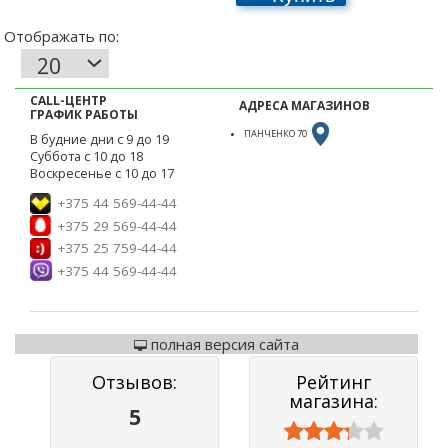
CALL-ЦЕНТР
АДРЕСА МАГАЗИНОВ
ГРАФИК РАБОТЫ
ПАНЧЕНКО 70
В будние дни с 9 до 19
Суббота с 10 до 18
Воскресенье с 10 до 17
+375 44 569-44-44
+375 29 569-44-44
+375 25 759-44-44
+375 44 569-44-44
полная версия сайта
Отзывов:
Рейтинг
магазина:
5


