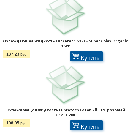
Охлаждающая жидкость Lubratech G12++ Super Colex Organic
16кг
137.23
руб
Купить
Охлаждающая жидкость Lubratech Готовый -37С розовый
G12++ 20л
108.05
руб
Купить