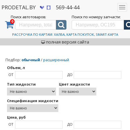
PRODETAL.BY
569-44-44
Togg
navi
Поиск автотоваров:
Поиск по номеру запчасти:
0
Дискаунтер автозапчастей PRODETAL.BY
>
Каталог автотоваров
>
Lubratech
Lubratech
РАССРОЧКА ПО КАРТАМ: ХАЛВА, КАРТА ПОКУПОК, SMART-КАРТА
полная версия сайта
Подбор
:
обычный
/
расширенный
Объем, л
ОТ
ДО
Тип жидкости
Цвет жидкости
Спецификация жидкости
Цена, руб
ОТ
ДО