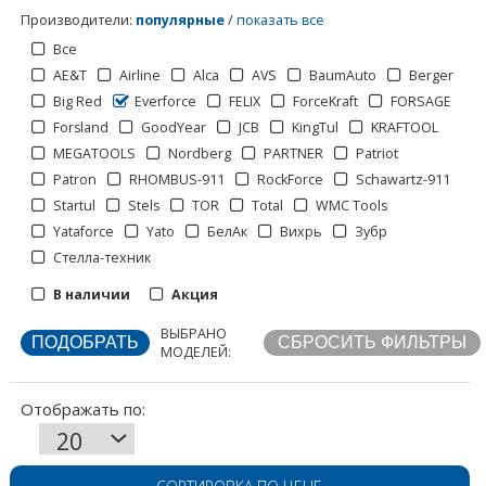
Производители
:
популярные
/
показать все
Все
AE&T
Airline
Alca
AVS
BaumAuto
Berger
Big Red
Everforce
FELIX
ForceKraft
FORSAGE
Forsland
GoodYear
JCB
KingTul
KRAFTOOL
MEGATOOLS
Nordberg
PARTNER
Patriot
Patron
RHOMBUS-911
RockForce
Schawartz-911
Startul
Stels
TOR
Total
WMC Tools
Yataforce
Yato
БелАк
Вихрь
Зубр
Стелла-техник
Отображать по:
В наличии
Акция
ВЫБРАНО
МОДЕЛЕЙ: