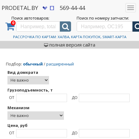
PRODETAL.BY
569-44-44
Togg
navi
Поиск автотоваров:
Поиск по номеру запчасти:
0
Дискаунтер автозапчастей PRODETAL.BY
>
Каталог автотоваров
>
Everforce
Everforce
РАССРОЧКА ПО КАРТАМ: ХАЛВА, КАРТА ПОКУПОК, SMART-КАРТА
полная версия сайта
Подбор
:
обычный
/
расширенный
Вид домкрата
Грузоподъемность, т
ОТ
ДО
Механизм
Цена, руб
ОТ
ДО