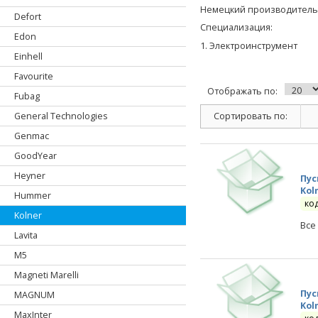
Немецкий производитель 
Defort
Специализация:
Edon
1. Электроинструмент
Einhell
Favourite
Отображать по:
Fubag
Сортировать по:
General Technologies
Genmac
GoodYear
Heyner
Пус
Kol
Hummer
ко
Kolner
Все
Lavita
M5
Magneti Marelli
Пус
MAGNUM
Kol
MaxInter