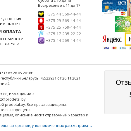
Суббота с 10 до 18
Воскресенье с 11 до 17
е
+375 44 569-44-44
ПРЕДЛОЖЕНИЯ
+375 29 569-44-44
ЬИ И ОБЗОРЫ
+375 25 759-44-44
И ОПЛАТА
+375 17 235-22-22
О Г.МИНСКУ
+375 44 569-44-44
 БЕЛАРУСИ
7 от 28.05.2018г.
еспублики Беларусь: №523931 от 26.11.2021
Отз
ние 2.
ля 88, помещение 2.
az@prodetal.by
ей prodetal.by. Все права защищены.
ателя запрещена.
ациями, описание носит справочный характер и
тельных органов, уполномоченных рассматривать