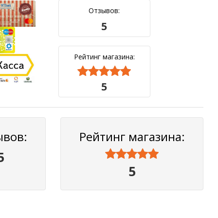
Отзывов:
5
Рейтинг магазина:



5
ывов:
Рейтинг магазина:



5
5