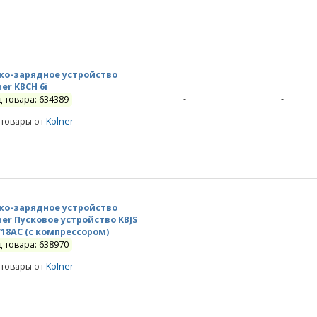
ко-зарядное устройство
ner KBCH 6i
-
-
д товара: 634389
 товары от
Kolner
ко-зарядное устройство
ner Пусковое устройство KBJS
/18AC (с компрессором)
-
-
д товара: 638970
 товары от
Kolner