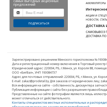
самых выгодных акционных
АККУМУЛЯТОРЫ
предложений
Интересно
АКЦИИ И СПЕЦ
НОВОСТИ, СТАТ
подписаться
ДОСТАВКА 
САМОВЫВОЗ П
ДОСТАВКА ПО
Зарегистрировано решением Минского горисполкома №19308473
Дата и регистрационный номер включения в Торговый реестр Р
Юридический адрес: 220004, РБ, г.Минск, ул. Короля 88, помеще
ООО «БигВал», УНП 193084737
Адрес для почтовых отправлений: 220004, РБ, г.Минск, ул. Коро
E-mail: zakaz@prodetal.by Для заказов от юридических лиц: zak
Вся информация на сайте - собственность дискаунтера запчаст
Публикация информации с сайта без разрешения правооблад
Представленные на сайте фотографии являются лишь иллюстр
может отличаться от действительного.
Контакты специалистов местных исполнительных и распоряди
обращения граждан по защите прав потребителей