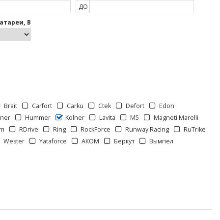
ДО
атареи, В
Brait
Carfort
Carku
Ctek
Defort
Edon
ner
Hummer
Kolner
Lavita
M5
Magneti Marelli
om
RDrive
Ring
RockForce
Runway Racing
RuTrike
Wester
Yataforce
АКОМ
Беркут
Вымпел