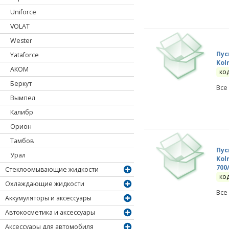
Uniforce
VOLAT
Wester
Пус
Yataforce
Kol
АКОМ
ко
Беркут
Все
Вымпел
Калибр
Орион
Тамбов
Пус
Урал
Kol
700
Стеклоомывающие жидкости
ко
Охлаждающие жидкости
Все
Аккумуляторы и аксессуары
Автокосметика и аксессуары
Аксессуары для автомобиля