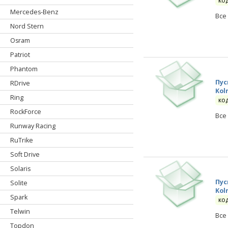
ко
Mercedes-Benz
Все
Nord Stern
Osram
Patriot
Phantom
Пус
RDrive
Kol
Ring
ко
RockForce
Все
Runway Racing
RuTrike
Soft Drive
Solaris
Пус
Solite
Kol
Spark
ко
Telwin
Все
Topdon