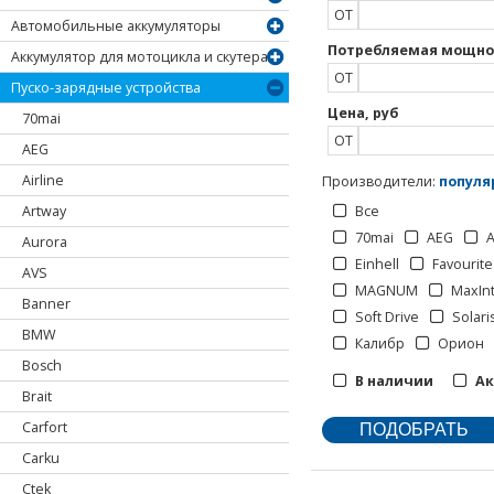
ОТ
Автомобильные аккумуляторы
Потребляемая мощнос
Аккумулятор для мотоцикла и скутера
ОТ
Пуско-зарядные устройства
Цена, руб
70mai
ОТ
AEG
Airline
Производители
:
популя
Artway
Все
70mai
AEG
A
Aurora
Einhell
Favourite
AVS
MAGNUM
MaxIn
Banner
Soft Drive
Solari
BMW
Калибр
Орион
Bosch
В наличии
А
Brait
Carfort
Carku
Ctek