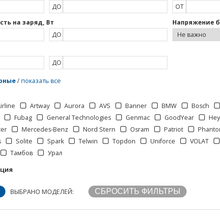
ДО
ОТ
ть на заряд, Вт
Напряжение б
ДО
ДО
рные
/
показать все
irline
Artway
Aurora
AVS
Banner
BMW
Bosch
Fubag
General Technologies
Genmac
GoodYear
Hey
ter
Mercedes-Benz
Nord Stern
Osram
Patriot
Phant
s
Solite
Spark
Telwin
Topdon
Uniforce
VOLAT
Тамбов
Урал
кция
ВЫБРАНО МОДЕЛЕЙ: