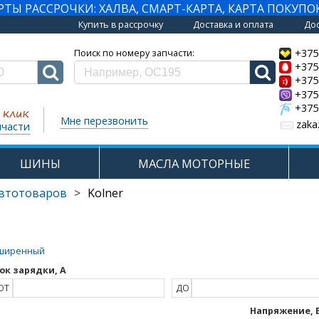
Ы РАССРОЧКИ: ХАЛВА, СМАРТ-КАРТА, КАРТА ПОКУПО
Купить в рассрочку
Доставка и оплата
Дос
+375
Поиск по номеру запчасти:
+375
+375
+375
+375
Мне перезвонить
zaka
пчасти
ШИНЫ
МАСЛА МОТОРНЫЕ
автотоваров
>
Kolner
ширенный
ок зарядки, А
ОТ
ДО
Напряжение, 