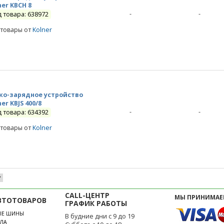
ner KBCН 8
-
-
д товара: 638972
 товары от
Kolner
ко-зарядное устройство
ner KBJS 400/8
-
-
д товара: 634392
 товары от
Kolner
CALL-ЦЕНТР
МЫ ПРИНИМАЕ
ВТОТОВАРОВ
ГРАФИК РАБОТЫ
ЫЕ ШИНЫ
В будние дни с 9 до 19
ЛА