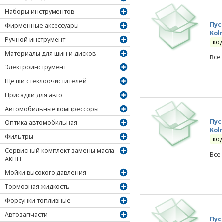
Наборы инструментов
Пус
Фирменные аксессуары
Kol
Ручной инструмент
ко
Материалы для шин и дисков
Все
Электроинструмент
Щетки стеклоочистителей
Присадки для авто
Автомобильные компрессоры
Пус
Оптика автомобильная
Kol
Фильтры
ко
Сервисный комплект замены масла
Все
АКПП
Мойки высокого давления
Тормозная жидкость
Форсунки топливные
Автозапчасти
Пус