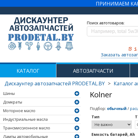
ПРИНИМАЕМ КАРТ
Поиск автотоваров:
Заказать автоза
КАТАЛОГ
АВТОЗАПЧАСТИ
Дискаунтер автозапчастей PRODETAL.BY
>
Каталог 
Kolner
Шины
Домкраты
Подбор
:
обычный
/
рас
Моторное масло
Тип
Т
Индустриальные масла
Трансмиссионное масло
Емкость батарей, Ah
Лампы автомобильные