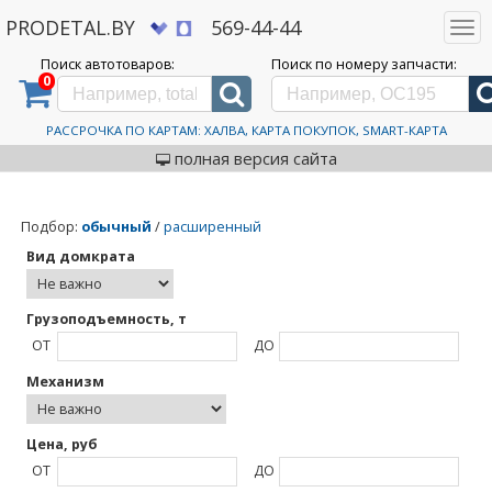
PRODETAL.BY
569-44-44
Togg
navi
Поиск автотоваров:
Поиск по номеру запчасти:
0
Дискаунтер автозапчастей PRODETAL.BY
>
Каталог автотоваров
>
Patriot
Patriot
РАССРОЧКА ПО КАРТАМ: ХАЛВА, КАРТА ПОКУПОК, SMART-КАРТА
полная версия сайта
Подбор
:
обычный
/
расширенный
Вид домкрата
Грузоподъемность, т
ОТ
ДО
Механизм
Цена, руб
ОТ
ДО