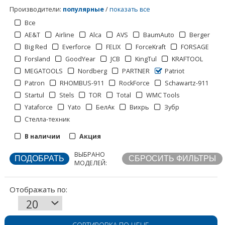
Производители
:
популярные
/
показать все
Все
AE&T
Airline
Alca
AVS
BaumAuto
Berger
Big Red
Everforce
FELIX
ForceKraft
FORSAGE
Forsland
GoodYear
JCB
KingTul
KRAFTOOL
MEGATOOLS
Nordberg
PARTNER
Patriot
Patron
RHOMBUS-911
RockForce
Schawartz-911
Startul
Stels
TOR
Total
WMC Tools
Yataforce
Yato
БелАк
Вихрь
Зубр
Стелла-техник
Отображать по:
В наличии
Акция
ВЫБРАНО
МОДЕЛЕЙ: