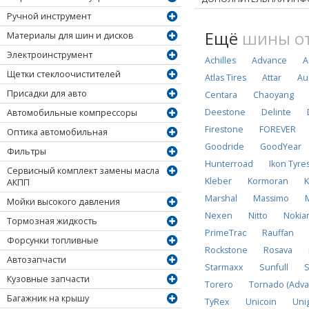
Ручной инструмент
Ещё
шины от
Материалы для шин и дисков
Электроинструмент
Achilles
Advance
A
Щетки стеклоочистителей
Atlas Tires
Attar
Au
Присадки для авто
Centara
Chaoyang
Deestone
Delinte
Автомобильные компрессоры
Firestone
FOREVER
Оптика автомобильная
Goodride
GoodYear
Фильтры
Hunterroad
Ikon Tyre
Сервисный комплект замены масла
Kleber
Kormoran
K
АКПП
Marshal
Massimo
Мойки высокого давления
Nexen
Nitto
Nokia
Тормозная жидкость
PrimeTrac
Rauffan
Форсунки топливные
Rockstone
Rosava
Автозапчасти
Starmaxx
Sunfull
S
Кузовные запчасти
Torero
Tornado (Adva
Багажник на крышу
TyRex
Unicoin
Uni