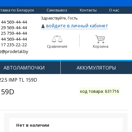
тавка по Беларуси
Самовывоз
Контакты
О нас
Здравствуйте, Гость
 44 569-44-44
войдите в личный кабинет
 29 569-44-44
 25 759-44-44
 44 569-44-44
 17 235-22-22
Сравнение
Корзина
z@prodetal.by
АВТОЛАМПОЧКИ
АККУМУЛЯТОРЫ
22.5 IMP TL 159D
159D
код товара: 631716
Нет в наличии