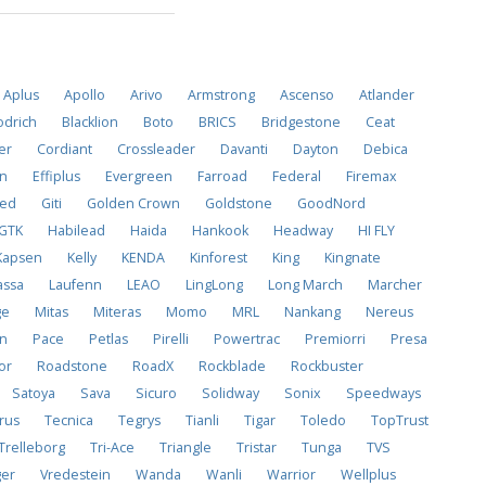
Aplus
Apollo
Arivo
Armstrong
Ascenso
Atlander
drich
Blacklion
Boto
BRICS
Bridgestone
Ceat
er
Cordiant
Crossleader
Davanti
Dayton
Debica
on
Effiplus
Evergreen
Farroad
Federal
Firemax
ved
Giti
Golden Crown
Goldstone
GoodNord
GTK
Habilead
Haida
Hankook
Headway
HI FLY
Kapsen
Kelly
KENDA
Kinforest
King
Kingnate
assa
Laufenn
LEAO
LingLong
Long March
Marcher
ge
Mitas
Miteras
Momo
MRL
Nankang
Nereus
on
Pace
Petlas
Pirelli
Powertrac
Premiorri
Presa
or
Roadstone
RoadX
Rockblade
Rockbuster
Satoya
Sava
Sicuro
Solidway
Sonix
Speedways
rus
Tecnica
Tegrys
Tianli
Tigar
Toledo
TopTrust
Trelleborg
Tri-Ace
Triangle
Tristar
Tunga
TVS
ger
Vredestein
Wanda
Wanli
Warrior
Wellplus