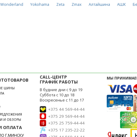
Wonderland
Yokohama
Zeta
Zmax
Алтайшина
АШК
Б
CALL-ЦЕНТР
МЫ ПРИНИМАЕ
ВТОТОВАРОВ
ГРАФИК РАБОТЫ
ЫЕ ШИНЫ
В будние дни с 9 до 19
ЛА
Суббота с 10 до 18
Воскресенье с 11 до 17
е
+375 44 569-44-44
ПРЕДЛОЖЕНИЯ
+375 29 569-44-44
ЬИ И ОБЗОРЫ
+375 25 759-44-44
И ОПЛАТА
+375 17 235-22-22
О Г.МИНСКУ
+375 44 569-44-44