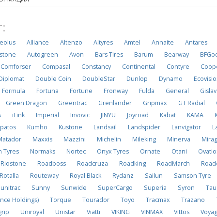
:
eolus
Alliance
Altenzo
Altyres
Amtel
Annaite
Antares
stone
Autogreen
Avon
Bars Tires
Barum
Bearway
BFGoo
Comforser
Compasal
Constancy
Continental
Contyre
Coop
Diplomat
Double Coin
DoubleStar
Dunlop
Dynamo
Ecovisi
Formula
Fortuna
Fortune
Fronway
Fulda
General
Gisla
Green Dragon
Greentrac
Grenlander
Gripmax
GT Radial
s
iLink
Imperial
Invovic
JINYU
Joyroad
Kabat
KAMA
patos
Kumho
Kustone
Landsail
Landspider
Lanvigator
L
Matador
Maxxis
Mazzini
Michelin
Mileking
Minerva
Mira
n Tyres
Normaks
Nortec
Onyx Tyres
Ornate
Otani
Ovati
Riostone
Roadboss
Roadcruza
Roadking
RoadMarch
Road
Rotalla
Routeway
Royal Black
Rydanz
Sailun
Samson Tyre
unitrac
Sunny
Sunwide
SuperCargo
Superia
Syron
Tau
nce Holdings)
Torque
Tourador
Toyo
Tracmax
Trazano
grip
Uniroyal
Unistar
Viatti
VIKING
VINMAX
Vittos
Voya