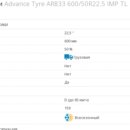
ки
Advance Tyre AR833 600/50R22.5 IMP TL
ТИКИ
22,5 ''
600 мм
50 %
Грузовая
Нет
Нет
Да
D (до 65 км/ч)
159
Всесезонный
ОРМАЦИЯ