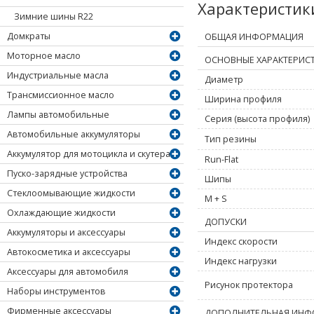
Характеристи
Зимние шины R22
Домкраты
ОБЩАЯ ИНФОРМАЦИЯ
Моторное масло
ОСНОВНЫЕ ХАРАКТЕРИС
Индустриальные масла
Диаметр
Трансмиссионное масло
Ширина профиля
Лампы автомобильные
Серия (высота профиля)
Автомобильные аккумуляторы
Тип резины
Аккумулятор для мотоцикла и скутера
Run-Flat
Пуско-зарядные устройства
Шипы
Стеклоомывающие жидкости
M + S
Охлаждающие жидкости
ДОПУСКИ
Аккумуляторы и аксессуары
Индекс скорости
Автокосметика и аксессуары
Индекс нагрузки
Аксессуары для автомобиля
Рисунок протектора
Наборы инструментов
Фирменные аксессуары
ДОПОЛНИТЕЛЬНАЯ ИНФ