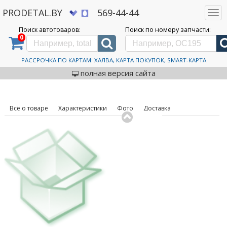
PRODETAL.BY
569-44-44
Togg
navi
Поиск автотоваров:
Поиск по номеру запчасти:
0
Дискаунтер автозапчастей PRODETAL.BY
>
Каталог автотоваров
>
Шины
>
Aplus
>
A506
215/55R17 94S
Автошины Aplus A506
РАССРОЧКА ПО КАРТАМ: ХАЛВА, КАРТА ПОКУПОК, SMART-КАРТА
код товара: 632116
215/55R17 94S
полная версия сайта
Всё о товаре
Характеристики
Фото
Доставка