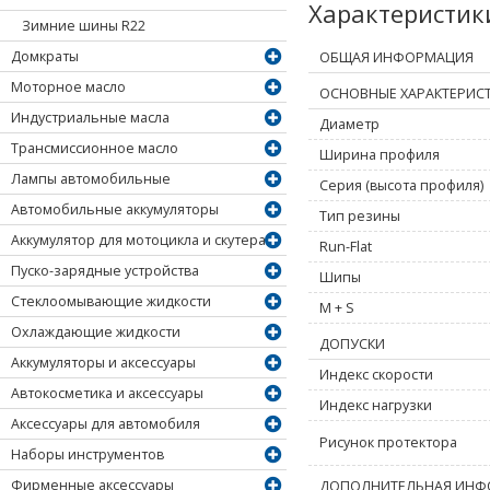
Характеристи
Зимние шины R22
Домкраты
ОБЩАЯ ИНФОРМАЦИЯ
Моторное масло
ОСНОВНЫЕ ХАРАКТЕРИС
Индустриальные масла
Диаметр
Трансмиссионное масло
Ширина профиля
Лампы автомобильные
Серия (высота профиля)
Автомобильные аккумуляторы
Тип резины
Аккумулятор для мотоцикла и скутера
Run-Flat
Пуско-зарядные устройства
Шипы
Стеклоомывающие жидкости
M + S
Охлаждающие жидкости
ДОПУСКИ
Аккумуляторы и аксессуары
Индекс скорости
Автокосметика и аксессуары
Индекс нагрузки
Аксессуары для автомобиля
Рисунок протектора
Наборы инструментов
Фирменные аксессуары
ДОПОЛНИТЕЛЬНАЯ ИНФ