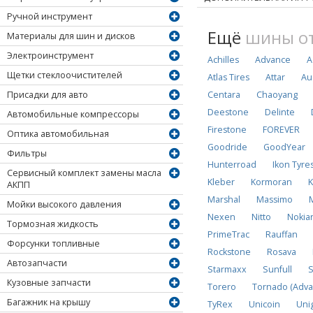
Ручной инструмент
Ещё
шины от
Материалы для шин и дисков
Электроинструмент
Achilles
Advance
A
Щетки стеклоочистителей
Atlas Tires
Attar
Au
Centara
Chaoyang
Присадки для авто
Deestone
Delinte
Автомобильные компрессоры
Firestone
FOREVER
Оптика автомобильная
Goodride
GoodYear
Фильтры
Hunterroad
Ikon Tyre
Сервисный комплект замены масла
Kleber
Kormoran
K
АКПП
Marshal
Massimo
Мойки высокого давления
Nexen
Nitto
Nokia
Тормозная жидкость
PrimeTrac
Rauffan
Форсунки топливные
Rockstone
Rosava
Автозапчасти
Starmaxx
Sunfull
S
Кузовные запчасти
Torero
Tornado (Adva
Багажник на крышу
TyRex
Unicoin
Uni