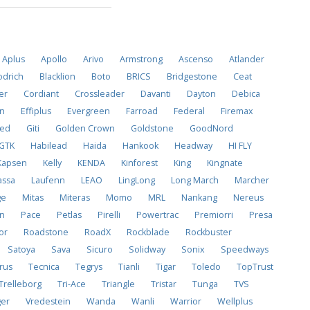
Aplus
Apollo
Arivo
Armstrong
Ascenso
Atlander
drich
Blacklion
Boto
BRICS
Bridgestone
Ceat
er
Cordiant
Crossleader
Davanti
Dayton
Debica
on
Effiplus
Evergreen
Farroad
Federal
Firemax
ved
Giti
Golden Crown
Goldstone
GoodNord
GTK
Habilead
Haida
Hankook
Headway
HI FLY
Kapsen
Kelly
KENDA
Kinforest
King
Kingnate
assa
Laufenn
LEAO
LingLong
Long March
Marcher
ge
Mitas
Miteras
Momo
MRL
Nankang
Nereus
on
Pace
Petlas
Pirelli
Powertrac
Premiorri
Presa
or
Roadstone
RoadX
Rockblade
Rockbuster
Satoya
Sava
Sicuro
Solidway
Sonix
Speedways
rus
Tecnica
Tegrys
Tianli
Tigar
Toledo
TopTrust
Trelleborg
Tri-Ace
Triangle
Tristar
Tunga
TVS
ger
Vredestein
Wanda
Wanli
Warrior
Wellplus