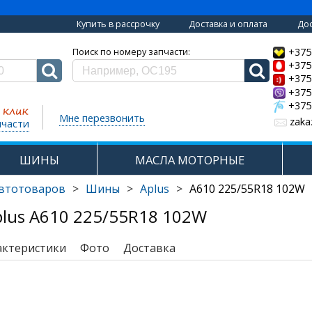
Купить в рассрочку
Доставка и оплата
Дос
+375
Поиск по номеру запчасти:
+375
+375
+375
+375
Мне перезвонить
zaka
пчасти
ШИНЫ
МАСЛА МОТОРНЫЕ
автотоваров
>
Шины
>
Aplus
>
A610 225/55R18 102W
lus A610 225/55R18 102W
актеристики
Фото
Доставка