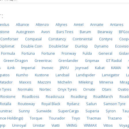
:
eolus
Alliance
Altenzo
Altyres
Amtel
Annaite
Antares
stone
Autogreen
Avon
Bars Tires
Barum
Bearway
BFGoo
Comforser
Compasal
Constancy
Continental
Contyre
Coop
Diplomat
Double Coin
DoubleStar
Dunlop
Dynamo
Ecovisi
Formula
Fortuna
Fortune
Fronway
Fulda
General
Gisla
Green Dragon
Greentrac
Grenlander
Gripmax
GT Radial
s
iLink
Imperial
Invovic
JINYU
Joyroad
Kabat
KAMA
patos
Kumho
Kustone
Landsail
Landspider
Lanvigator
L
Matador
Maxxis
Mazzini
Michelin
Mileking
Minerva
Mira
n Tyres
Normaks
Nortec
Onyx Tyres
Ornate
Otani
Ovati
Riostone
Roadboss
Roadcruza
Roadking
RoadMarch
Road
Rotalla
Routeway
Royal Black
Rydanz
Sailun
Samson Tyre
unitrac
Sunny
Sunwide
SuperCargo
Superia
Syron
Tau
nce Holdings)
Torque
Tourador
Toyo
Tracmax
Trazano
grip
Uniroyal
Unistar
Viatti
VIKING
VINMAX
Vittos
Voya