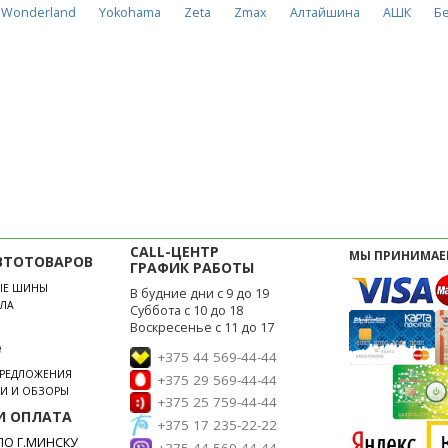
Wonderland
Yokohama
Zeta
Zmax
Алтайшина
АШК
Б
CALL-ЦЕНТР
МЫ ПРИНИМАЕ
ВТОТОВАРОВ
ГРАФИК РАБОТЫ
ЫЕ ШИНЫ
В будние дни с 9 до 19
ЛА
Суббота с 10 до 18
Воскресенье с 11 до 17
е
+375 44 569-44-44
ПРЕДЛОЖЕНИЯ
+375 29 569-44-44
ЬИ И ОБЗОРЫ
+375 25 759-44-44
И ОПЛАТА
+375 17 235-22-22
О Г.МИНСКУ
+375 44 569-44-44