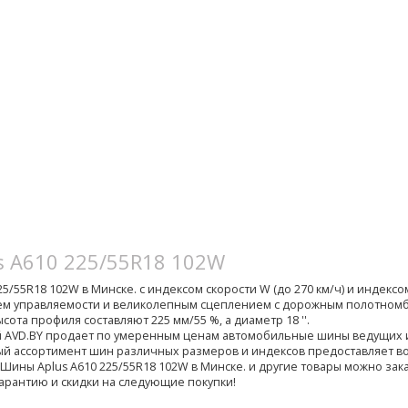
s A610 225/55R18 102W
/55R18 102W в Минске. с индексом скорости W (до 270 км/ч) и индексом н
ем управляемости и великолепным сцеплением с дорожным полотномб
сота профиля составляют 225 мм/55 %, а диаметр 18 ''.
й AVD.BY продает по умеренным ценам автомобильные шины ведущих
й ассортимент шин различных размеров и индексов предоставляет 
 Шины Aplus A610 225/55R18 102W в Минске. и другие товары можно зак
гарантию и скидки на следующие покупки!