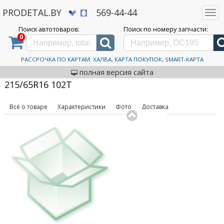
PRODETAL.BY
569-44-44
Togg
navi
Поиск автотоваров:
Поиск по номеру запчасти:
0
Дискаунтер автозапчастей PRODETAL.BY
>
Каталог автотоваров
>
Шины
>
Ikon
Tyres
>
Character Ice 8 SUV 215/65R16 102T
Автошины Ikon Tyres
РАССРОЧКА ПО КАРТАМ: ХАЛВА, КАРТА ПОКУПОК, SMART-КАРТА
код товара: 631791
Character Ice 8 SUV
полная версия сайта
215/65R16 102T
Всё о товаре
Характеристики
Фото
Доставка