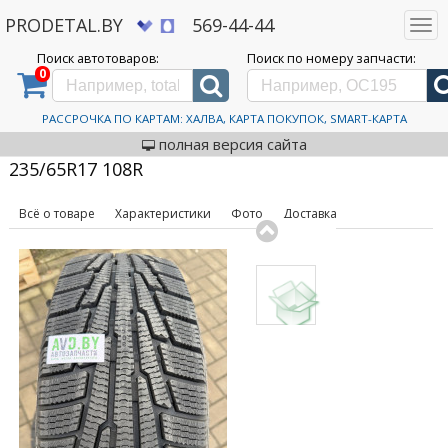
PRODETAL.BY
569-44-44
Togg
navi
Поиск автотоваров:
Поиск по номеру запчасти:
0
Дискаунтер автозапчастей PRODETAL.BY
>
Каталог автотоваров
>
Шины
>
Ikon
Tyres
>
Character Snow 2 SUV 235/65R17 108R
Автошины Ikon Tyres
РАССРОЧКА ПО КАРТАМ: ХАЛВА, КАРТА ПОКУПОК, SMART-КАРТА
код товара: 631841
Character Snow 2 SUV
полная версия сайта
235/65R17 108R
Всё о товаре
Характеристики
Фото
Доставка