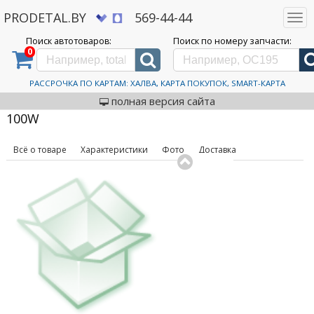
PRODETAL.BY
569-44-44
Togg
navi
Поиск автотоваров:
Поиск по номеру запчасти:
0
Дискаунтер автозапчастей PRODETAL.BY
>
Каталог автотоваров
>
Шины
>
Ikon
Tyres
>
Character Ultra 245/45R18 100W
Автошины Ikon Tyres
РАССРОЧКА ПО КАРТАМ: ХАЛВА, КАРТА ПОКУПОК, SMART-КАРТА
код товара: 631180
Character Ultra 245/45R18
полная версия сайта
100W
Всё о товаре
Характеристики
Фото
Доставка